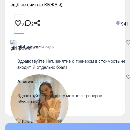
ещё не считаю КБЖУ. 💪
2
941
9
giirl_power
24 сәуір
Здравствуйте Нет, занятие с тренером в стоимость не
входит. Я отдельно брала.
Alicewin
24 сәуір
Здраствуйте,по уанфиту можно с тренером
обучаться?