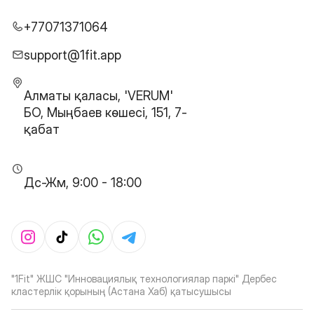
+77071371064
support@1fit.app
Алматы қаласы, 'VERUM'
БО, Мыңбаев көшесі, 151, 7-
қабат
Дс-Жм, 9:00 - 18:00
"1Fit" ЖШС "Инновациялық технологиялар паркі" Дербес
кластерлік қорының (Астана Хаб) қатысушысы