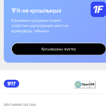
1Fit-ке қосылыңыз
Қауымның қолдауын сезініп,
спортпен шұғылдануға ниеттес
адамдарды табыңыз
Қосымшаны жүктеу
Орал
KK
Ынтымақтастық