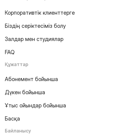
Корпоративтік клиенттерге
Біздің серіктесіміз болу
Залдар мен студиялар
FAQ
Құжаттар
Абонемент бойынша
Дүкен бойынша
Ұтыс ойындар бойынша
Басқа
Байланысу