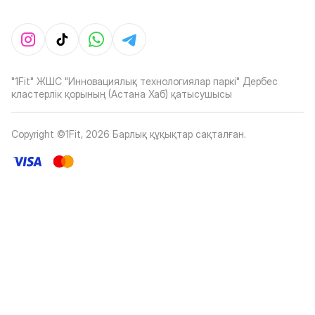
"1Fit" ЖШС "Инновациялық технологиялар паркі" Дербес
кластерлік қорының (Астана Хаб) қатысушысы
Copyright ©1Fit,
2026
Барлық құқықтар сақталған
.