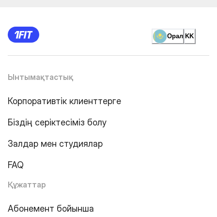
Орал
KK
Ынтымақтастық
Корпоративтік клиенттерге
Біздің серіктесіміз болу
Залдар мен студиялар
FAQ
Құжаттар
Абонемент бойынша