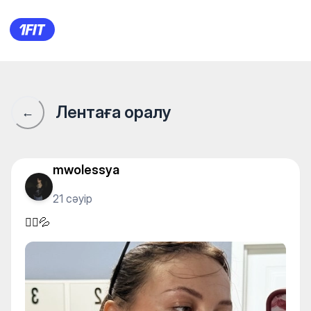
🏃‍♀️💦
Лентаға оралу
←
mwolessya
21 сәуір
🏃‍♀️💦