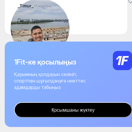
_Timur_
13 маусым
После тренировки походу
1Fit-ке қосылыңыз
Қауымның қолдауын сезініп,
спортпен шұғылдануға ниеттес
адамдарды табыңыз
Қосымшаны жүктеу