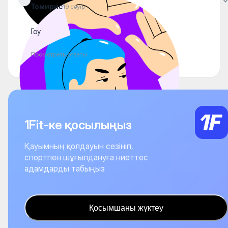
Томирис
19 сәуір
Гоу
Посмотреть ответы
1Fit-ке қосылыңыз
Қауымның қолдауын сезініп,
спортпен шұғылдануға ниеттес
адамдарды табыңыз
Қосымшаны жүктеу