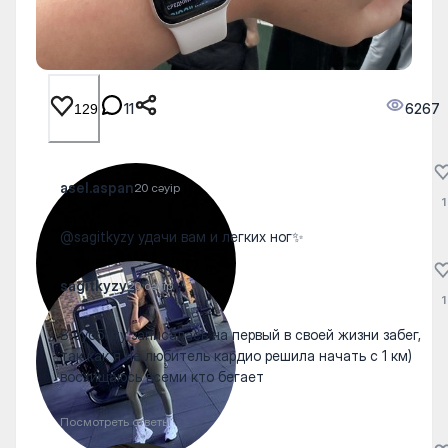
11
6267
129
asel.aspan
20 сәуір
1
@sagitkyzy удачи вам и легких ног✨
sagitkyzy
20 сәуір
1
В субботу записалась на первый в своей жизни забег,
так как я не любитель кардио решила начать с 1 км)
восхищаюсь всеми кто бегает
Посмотреть ответы