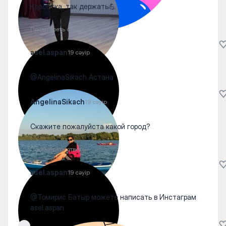
Красотка, так держать💪
Посмотреть ответы
asel.aspan
19 сәуір
@AngelinaSikach Астана
AngelinaSikach
19 сәуір
Скажите пожалуйста какой город?
Посмотреть ответы
asel.aspan
19 сәуір
@Томирис Батыр можете написать в Инстаграм
asel.aspan