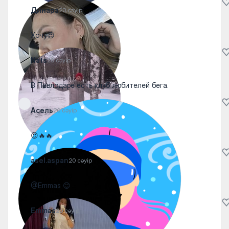
Динара
20 сәуір
Хочу😍
Nats
20 сәуір
В Павлодаре есть клуб любителей бега.
Асель
20 сәуір
😍🔥🔥
asel.aspan
20 сәуір
@Emmas 😊
Emmas
20 сәуір