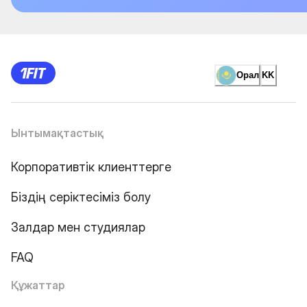
Орал
KK
Ынтымақтастық
Корпоративтік клиенттерге
Біздің серіктесіміз болу
Залдар мен студиялар
FAQ
Құжаттар