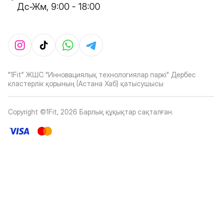
Дс-Жм, 9:00 - 18:00
"1Fit" ЖШС "Инновациялық технологиялар паркі" Дербес
кластерлік қорының (Астана Хаб) қатысушысы
Copyright ©1Fit,
2026
Барлық құқықтар сақталған
.