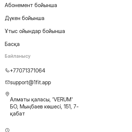
Абонемент бойынша
Дүкен бойынша
Ұтыс ойындар бойынша
Басқа
Байланысу
+77071371064
support@1fit.app
Алматы қаласы, 'VERUM'
БО, Мыңбаев көшесі, 151, 7-
қабат