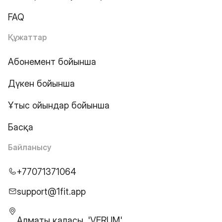
FAQ
Құжаттар
Абонемент бойынша
Дүкен бойынша
Ұтыс ойындар бойынша
Басқа
Байланысу
+77071371064
support@1fit.app
Алматы қаласы, 'VERUM'