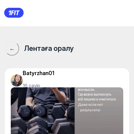
1Fit қауымдастығы · 1Fit
Лентаға оралу
←
Batyrzhan01
16 сәуір