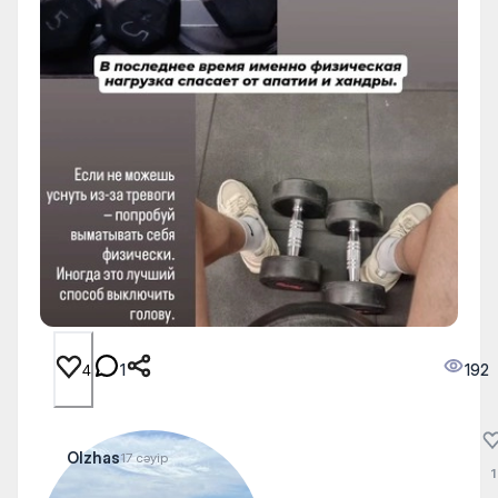
1
192
4
Olzhas
17 сәуір
1