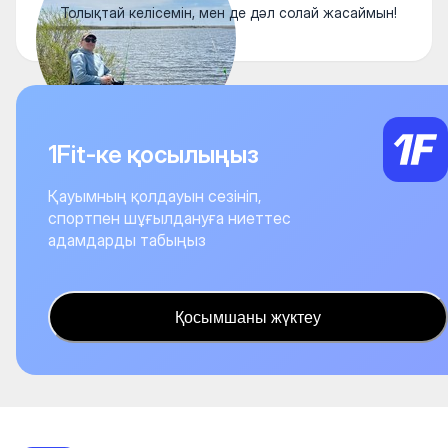
Толықтай келісемін, мен де дәл солай жасаймын!
1Fit-ке қосылыңыз
Қауымның қолдауын сезініп,
спортпен шұғылдануға ниеттес
адамдарды табыңыз
Қосымшаны жүктеу