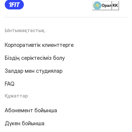
Орал
KK
Ынтымақтастық
Корпоративтік клиенттерге
Біздің серіктесіміз болу
Залдар мен студиялар
FAQ
Құжаттар
Абонемент бойынша
Дүкен бойынша