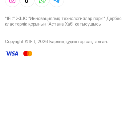
"1Fit" ЖШС "Инновациялық технологиялар паркі" Дербес
кластерлік қорының (Астана Хаб) қатысушысы
Copyright ©1Fit,
2026
Барлық құқықтар сақталған
.