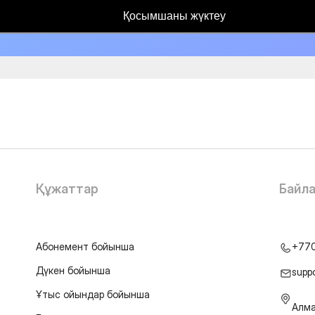
Қосымшаны жүктеу
Құжаттар
Байл
Абонемент бойынша
+77
Дүкен бойынша
supp
Ұтыс ойындар бойынша
Алма