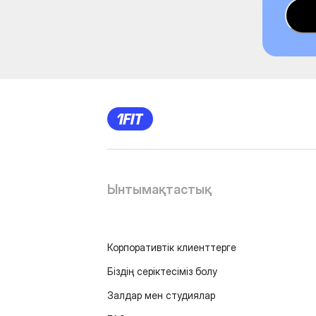
Ынтымақтастық
Корпоративтік клиенттерге
Біздің серіктесіміз болу
Залдар мен студиялар