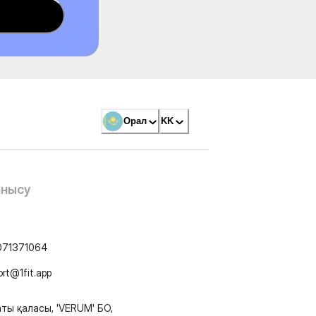
Орал
KK
анысу
071371064
ort@1fit.app
ты қаласы, 'VERUM' БО,