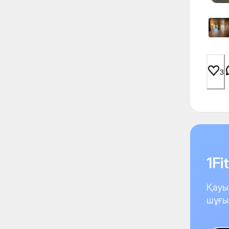
3
1F
Қауы
шұғы