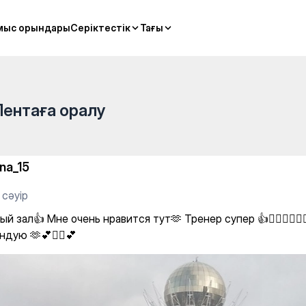
a
мыс орындары
мыс орындары
Серіктестік
Серіктестік
Тағы
Тағы
Лентаға оралу
ina_15
 сәуір
й зал👍 Мне очень нравится тут🫶 Тренер супер 👍🧘‍♀️🤸‍♀️🧘‍
дую 🫶💕🧘‍♀️💕