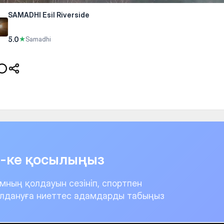
SAMADHI Esil Riverside
5.0
★
Samadhi
it-ке қосылыңыз
мның қолдауын сезініп, спортпен
лдануға ниеттес адамдарды табыңыз