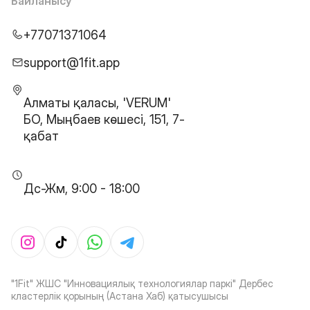
Байланысу
+77071371064
support@1fit.app
Алматы қаласы, 'VERUM'
БО, Мыңбаев көшесі, 151, 7-
қабат
Дс-Жм, 9:00 - 18:00
"1Fit" ЖШС "Инновациялық технологиялар паркі" Дербес
кластерлік қорының (Астана Хаб) қатысушысы