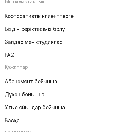
Ынтымақтастық
Корпоративтік клиенттерге
Біздің серіктесіміз болу
Залдар мен студиялар
FAQ
Құжаттар
Абонемент бойынша
Дүкен бойынша
Ұтыс ойындар бойынша
Басқа