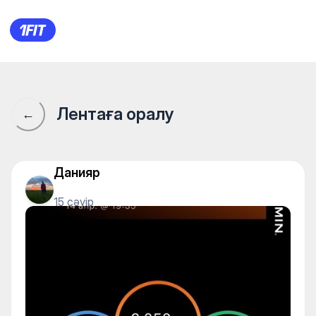
1Fit қауымдастығы · 1Fit
Лентаға оралу
←
Данияр
15 сәуір