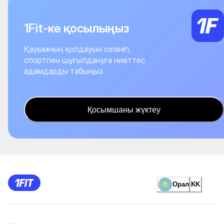
1Fit-ке қосылыңыз
Қауымның қолдауын сезініп,
спортпен шұғылдануға ниеттес
адамдарды табыңыз
Қосымшаны жүктеу
Орал
KK