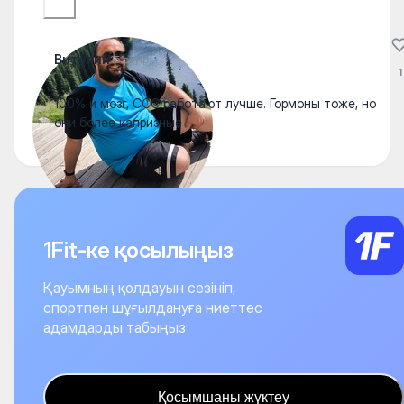
Виталий
15 сәуір
1
100% и мозг, ССС работают лучше. Гормоны тоже, но
они более капризные
1Fit-ке қосылыңыз
Қауымның қолдауын сезініп,
спортпен шұғылдануға ниеттес
адамдарды табыңыз
Қосымшаны жүктеу