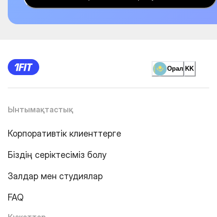
Орал
KK
Ынтымақтастық
Корпоративтік клиенттерге
Біздің серіктесіміз болу
Залдар мен студиялар
FAQ