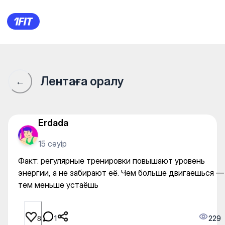
Факт: регулярные тренировк
Лентаға оралу
←
Erdada
15 сәуір
Факт: регулярные тренировки повышают уровень
энергии, а не забирают её. Чем больше двигаешься —
тем меньше устаёшь
1
229
8