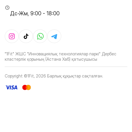
Дс-Жм, 9:00 - 18:00
"1Fit" ЖШС "Инновациялық технологиялар паркі" Дербес
кластерлік қорының (Астана Хаб) қатысушысы
Copyright ©1Fit,
2026
Барлық құқықтар сақталған
.