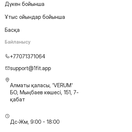
Дүкен бойынша
Ұтыс ойындар бойынша
Басқа
Байланысу
+77071371064
support@1fit.app
Алматы қаласы, 'VERUM'
БО, Мыңбаев көшесі, 151, 7-
қабат
Дс-Жм, 9:00 - 18:00