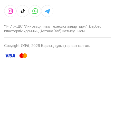
"1Fit" ЖШС "Инновациялық технологиялар паркі" Дербес
кластерлік қорының (Астана Хаб) қатысушысы
Copyright ©1Fit,
2026
Барлық құқықтар сақталған
.