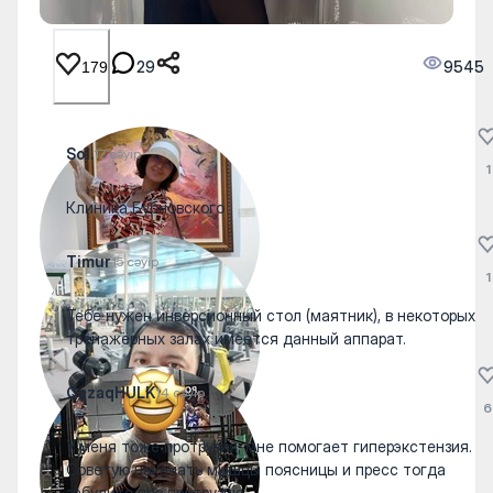
29
9545
179
Sol.
17 сәуір
1
Клиника Бубновского
Timur
15 сәуір
1
Тебе нужен инверсионный стол (маятник), в некоторых
тренажёрных залах имеется данный аппарат.
QazaqHULK
14 сәуір
6
У меня тоже протрузия, мне помогает гиперэкстензия.
Советую накачать мышцы поясницы и пресс тогда
забудите про протрузию