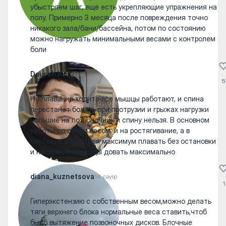
убыстряем шаг, ещё есть укрепляющие упражнения на
полу. Примерно 3 месяца после повреждения точно
никакого зала/бани/бассейна, потом по состоянию
можно нагружать минимальными весами с контролем
боли
Dauren.K
14 сәуір
5
На плавание ходите все мышцы работают, и спина
перестанет болеть при протрузии и грыжах нагрузки
большие на позвоночник и спину нельзя. В основном
работы со своим весом, и на ростягивание, а в
бассейне стараться максимум плавать без остановки
и нагрузка на мышцы довать максимально
diana_kuznetsova
14 сәуір
1
Гиперэкстензию с собственным весом,можно делать
тяги верхнего блока нормальные веса ставить,чтоб
было вытяжение позвоночных дисков. Блочные