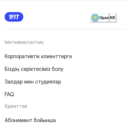
Орал
KK
Ынтымақтастық
Корпоративтік клиенттерге
Біздің серіктесіміз болу
Залдар мен студиялар
FAQ
Құжаттар
Абонемент бойынша