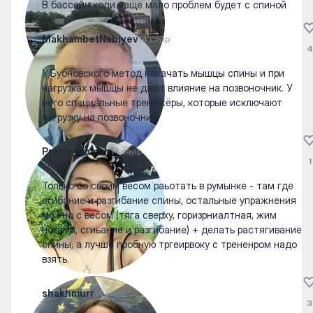
В бассейн ходи чаще мало проблем будет с спиной
MakhambetNabiyev
14 сәуір
4
У Бубновского метод накачать мышцы спины и при
нагрузках мышцы не дают влияние на позвоночник. У
него специальные тренажёры, которые исключают
нагрузку на позвоночник.
Pretty_woman
14 сәуір
1
Только со своим весом раьотать в румынке - там где
сгибание и разгибание спины, остальные упражнения
можно с весом (тяга сверху, горизрниалтная, жим
ногами, сгиьание и разгибание) + делать растягивание
спины, а лучше пробную тргеирвоку с трененром надо
взять.
shakhmurr
14 сәуір
3