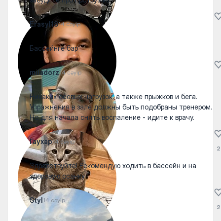
Erasyl18
14 сәуір
Бассейнге бар
miladorz
14 сәуір
Никаких осевых нагрузок, а также прыжков и бега.
Упражнения в зале должны быть подобраны тренером.
Но для начала снять воспаление - идите к врачу.
Гаухар
14 сәуір
2
Здравствуйте! Рекомендую ходить в бассейн и на
здоровую осанку
Styl
14 сәуір
2