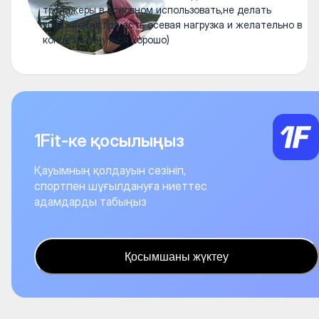
тренажеры в основном использовать,не делать
упражнения где есть осевая нагрузка и желательно в
конце потянуться хорошо)
1Fit-ке қосылыңыз
Қауымның қолдауын сезініп,
спортпен шұғылдануға ниеттес
адамдарды табыңыз
Қосымшаны жүктеу