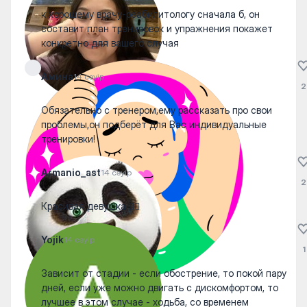
к хорошему врачу-реабилитологу сначала б, он
составит план тренировок и упражнения покажет
конкретно для вашего случая
Амина
14 сәуір
2
Обязательно с тренером,ему рассказать про свои
проблемы,он подберёт для Вас индивидуальные
тренировки!
Armanio_ast
14 сәуір
2
Красивая девушка 😮‍💨
Yojik
14 сәуір
1
Зависит от стадии - если обострение, то покой пару
дней, если уже можно двигать с дискомфортом, то
лучшее в этом случае - ходьба, со временем