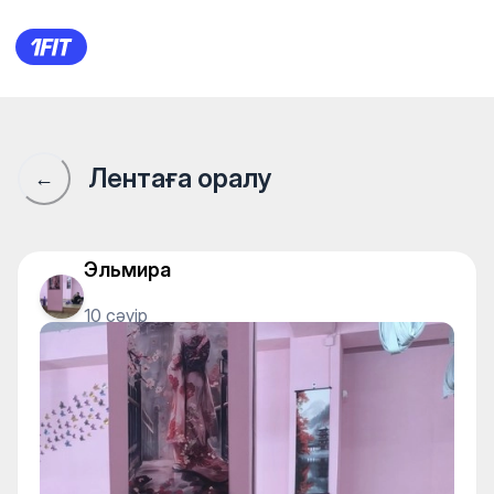
1Fit қауымдастығы · 1Fit
Лентаға оралу
←
Эльмира
10 сәуір