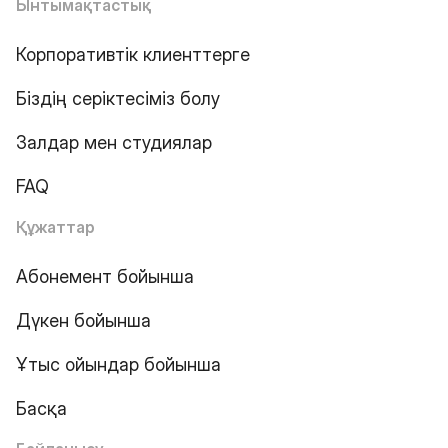
Ынтымақтастық
Корпоративтік клиенттерге
Біздің серіктесіміз болу
Залдар мен студиялар
FAQ
Құжаттар
Абонемент бойынша
Дүкен бойынша
Ұтыс ойындар бойынша
Басқа