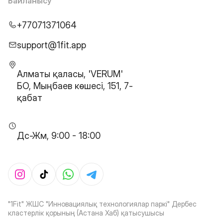
Байланысу
+77071371064
support@1fit.app
Алматы қаласы, 'VERUM'
БО, Мыңбаев көшесі, 151, 7-
қабат
Дс-Жм, 9:00 - 18:00
"1Fit" ЖШС "Инновациялық технологиялар паркі" Дербес
кластерлік қорының (Астана Хаб) қатысушысы