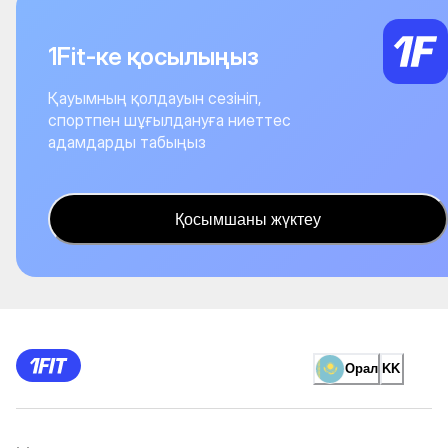
1Fit-ке қосылыңыз
Қауымның қолдауын сезініп,
спортпен шұғылдануға ниеттес
адамдарды табыңыз
Қосымшаны жүктеу
Орал
KK