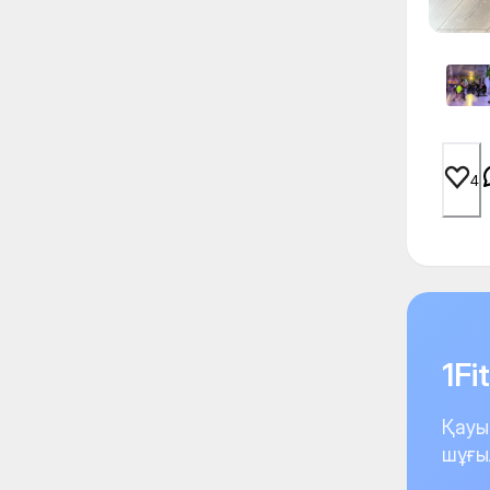
4
1F
Қауы
шұғы