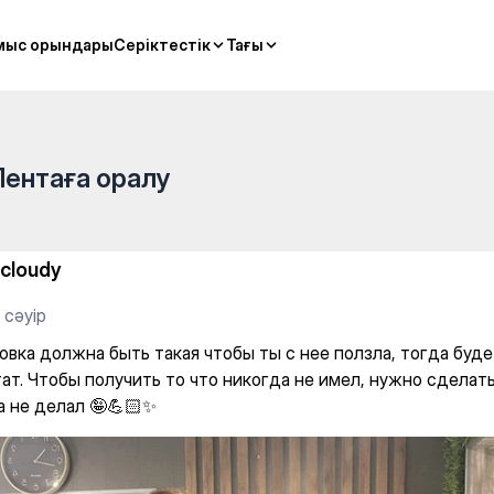
Star — Gym
мыс орындары
мыс орындары
Серіктестік
Серіктестік
Тағы
Тағы
Лентаға оралу
icloudy
 сәуір
овка должна быть такая чтобы ты с нее ползла, тогда буд
ат. Чтобы получить то что никогда не имел, нужно сделать
а не делал 🤪💪🏻✨