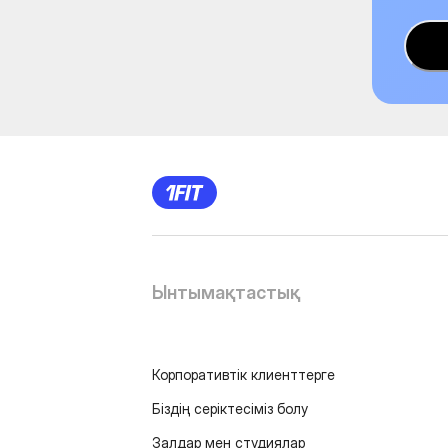
Ынтымақтастық
Корпоративтік клиенттерге
Біздің серіктесіміз болу
Залдар мен студиялар