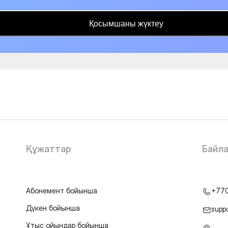
Қосымшаны жүктеу
Құжаттар
Байл
Абонемент бойынша
+77
Дүкен бойынша
supp
Ұтыс ойындар бойынша