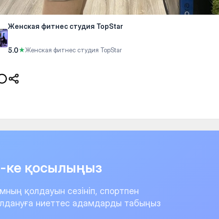
Женская фитнес студия TopStar
5.0
★
Женская фитнес студия TopStar
it-ке қосылыңыз
мның қолдауын сезініп, спортпен
лдануға ниеттес адамдарды табыңыз