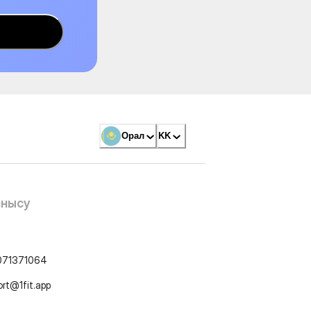
Орал
KK
анысу
071371064
ort@1fit.app