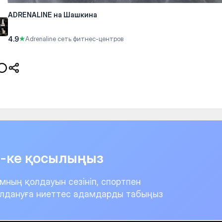
ADRENALINE на Шашкина
4.9
★
Adrenaline сеть фитнес-центров
it-ке қосылыңыз
мның қолдауын сезініп, спортпен
лдануға ниеттес адамдарды табыңыз