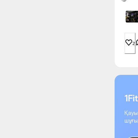
2
1F
Қауы
шұғы