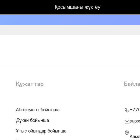
Қосымшаны жүктеу
Құжаттар
Байл
Абонемент бойынша
+77
Дүкен бойынша
supp
Ұтыс ойындар бойынша
Алма