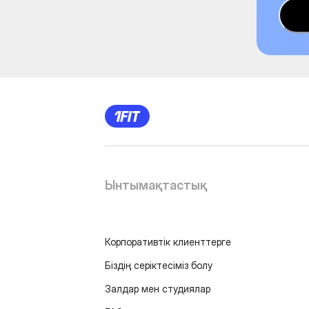
Ынтымақтастық
Корпоративтік клиенттерге
Біздің серіктесіміз болу
Залдар мен студиялар