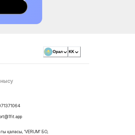
Орал
KK
анысу
071371064
ort@1fit.app
ты қаласы, 'VERUM' БО,