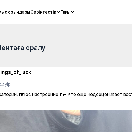
 Gym
мыс орындары
мыс орындары
Серіктестік
Серіктестік
Тағы
Тағы
Лентаға оралу
ings_of_luck
сәуір
калории, плюс настроение 💃🔥 Кто ещё недооценивает во