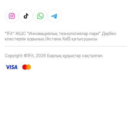
"1Fit" ЖШС "Инновациялық технологиялар паркі" Дербес
кластерлік қорының (Астана Хаб) қатысушысы
Copyright ©1Fit,
2026
Барлық құқықтар сақталған
.