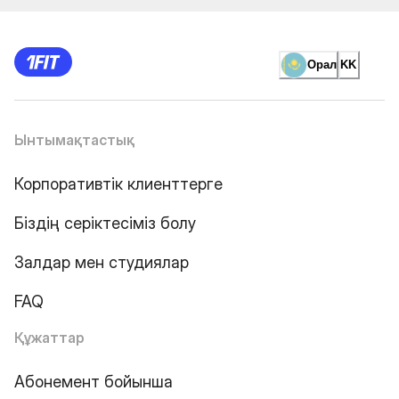
Орал
KK
Ынтымақтастық
Корпоративтік клиенттерге
Біздің серіктесіміз болу
Залдар мен студиялар
FAQ
Құжаттар
Абонемент бойынша