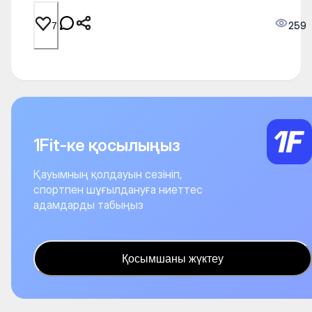
259
7
1Fit-ке қосылыңыз
Қауымның қолдауын сезініп,
спортпен шұғылдануға ниеттес
адамдарды табыңыз
Қосымшаны жүктеу