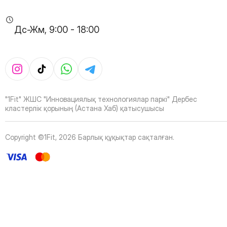
Дс-Жм, 9:00 - 18:00
"1Fit" ЖШС "Инновациялық технологиялар паркі" Дербес
кластерлік қорының (Астана Хаб) қатысушысы
Copyright ©1Fit,
2026
Барлық құқықтар сақталған
.