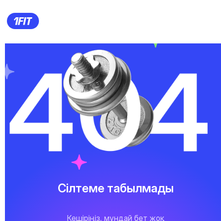
Сілтеме табылмады
Кешіріңіз, мұндай бет жоқ