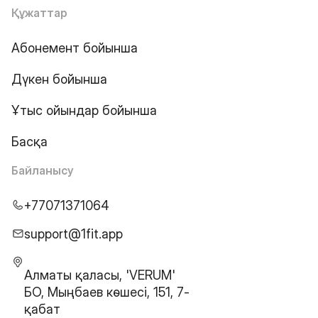
Құжаттар
Абонемент бойынша
Дүкен бойынша
Ұтыс ойындар бойынша
Басқа
Байланысу
+77071371064
support@1fit.app
Алматы қаласы, 'VERUM'
БО, Мыңбаев көшесі, 151, 7-
қабат