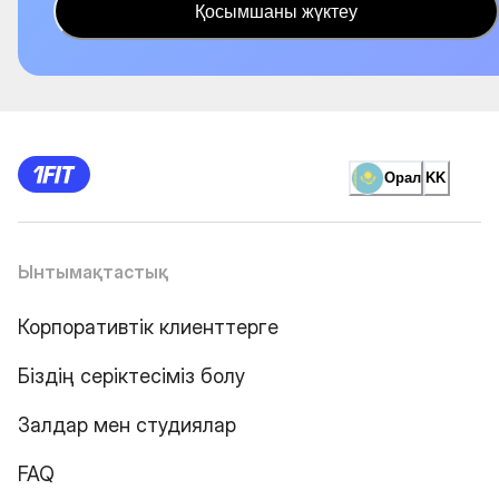
Қосымшаны жүктеу
Орал
KK
Ынтымақтастық
Корпоративтік клиенттерге
Біздің серіктесіміз болу
Залдар мен студиялар
FAQ