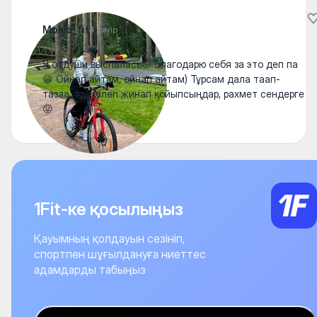
Molya_fit
4 сәуір
Я отдуши выспалась🤭 Благодарю себя за это деп па
😁 Ойнап айтам, ойнап айтам) Тұрсам дала таап-
тазаа, әдемілеп жинап қойыпсыңдар, рахмет сендерге
😜
1Fit-ке қосылыңыз
Қауымның қолдауын сезініп,
спортпен шұғылдануға ниеттес
адамдарды табыңыз