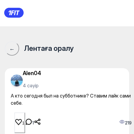
А кто сегодня был на суббот
Лентаға оралу
←
Alen04
4 сәуір
А кто сегодня был на субботнике? Ставим лайк сами
себе.
1
219
1