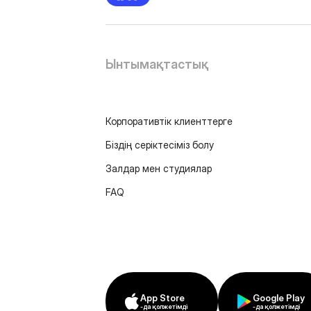
Ынтымақтастық
Корпоративтік клиенттерге
Біздің серіктесіміз болу
Залдар мен студиялар
FAQ
App Store
Google Play
-да қолжетімді
-да қолжетімді