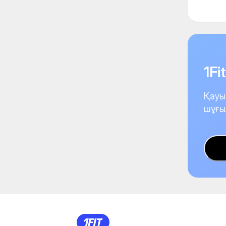
1F
Қауы
шұғы