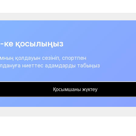
it-ке қосылыңыз
мның қолдауын сезініп, спортпен
лдануға ниеттес адамдарды табыңыз
Қосымшаны жүктеу