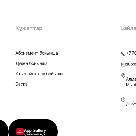
Құжаттар
Байл
Абонемент бойынша
+77
Дүкен бойынша
supp
Ұтыс ойындар бойынша
Алма
Басқа
Мыңб
Дс-Ж
App Gallery
-да қолжетімді