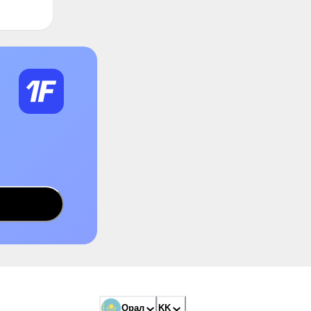
Орал
KK