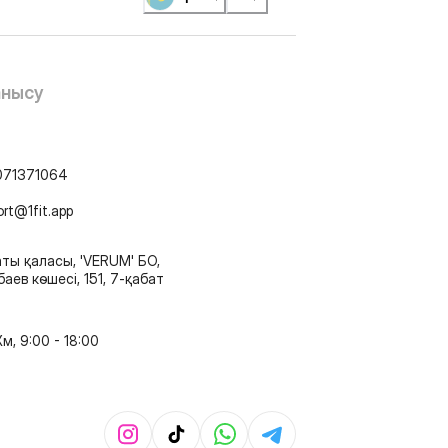
анысу
071371064
ort@1fit.app
ты қаласы, 'VERUM' БО,
аев көшесі, 151, 7-қабат
м, 9:00 - 18:00