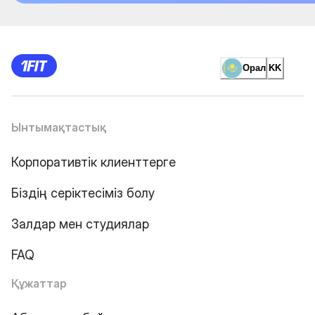
Орал
KK
Ынтымақтастық
Корпоративтік клиенттерге
Біздің серіктесіміз болу
Залдар мен студиялар
FAQ
Құжаттар