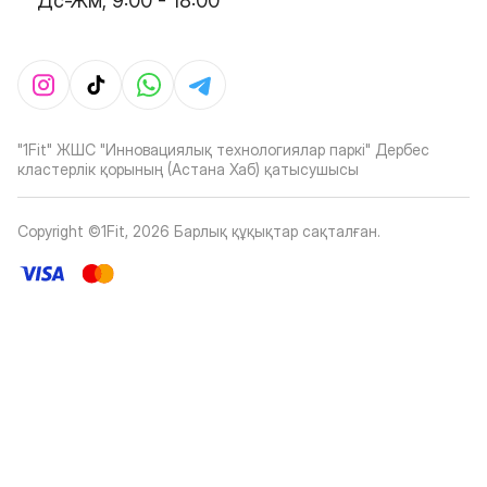
Дс-Жм, 9:00 - 18:00
"1Fit" ЖШС "Инновациялық технологиялар паркі" Дербес
кластерлік қорының (Астана Хаб) қатысушысы
Copyright ©1Fit,
2026
Барлық құқықтар сақталған
.