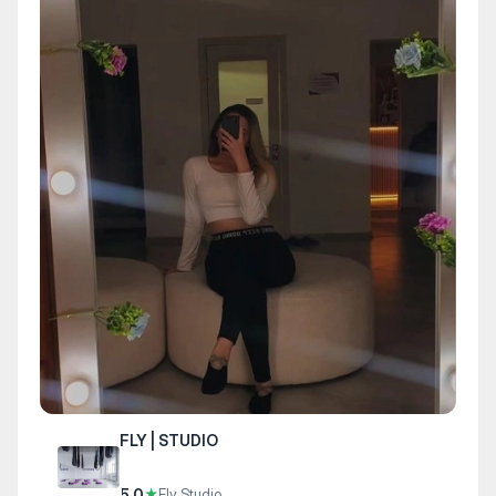
FLY | STUDIO
5.0
★
Fly Studio