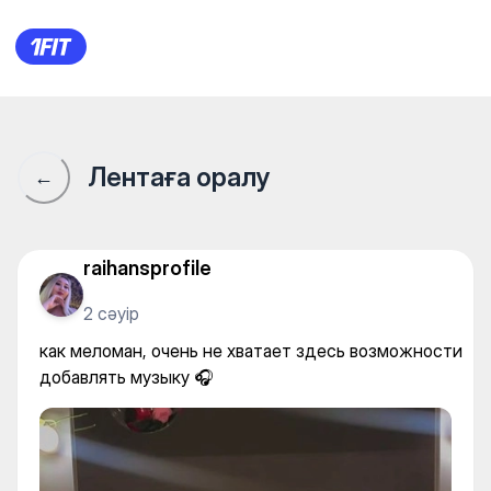
FLY | STUDIO — Fly yoga
Лентаға оралу
←
raihansprofile
2 сәуір
как меломан, очень не хватает здесь возможности
добавлять музыку 🎧