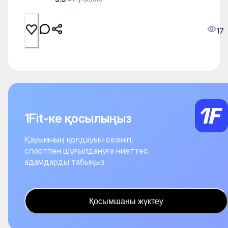
17
1Fit-ке қосылыңыз
Қауымның қолдауын сезініп,
спортпен шұғылдануға ниеттес
адамдарды табыңыз
Қосымшаны жүктеу