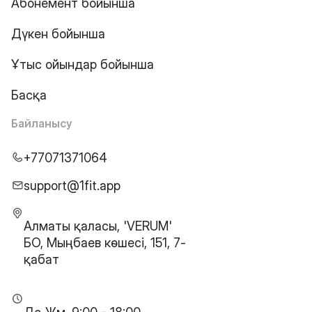
Абонемент бойынша
Дүкен бойынша
Ұтыс ойындар бойынша
Басқа
Байланысу
+77071371064
support@1fit.app
Алматы қаласы, 'VERUM'
БО, Мыңбаев көшесі, 151, 7-
қабат