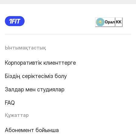
Орал
KK
Ынтымақтастық
Корпоративтік клиенттерге
Біздің серіктесіміз болу
Залдар мен студиялар
FAQ
Құжаттар
Абонемент бойынша