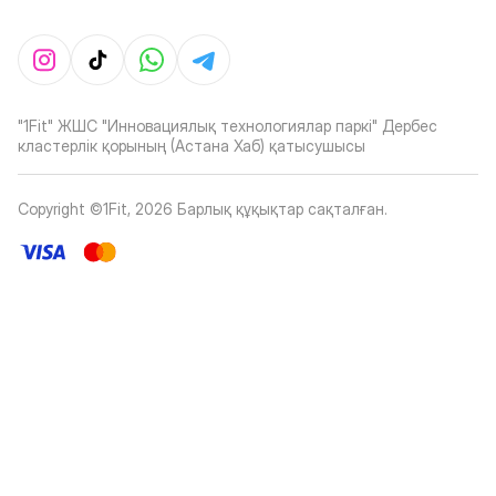
"1Fit" ЖШС "Инновациялық технологиялар паркі" Дербес
кластерлік қорының (Астана Хаб) қатысушысы
Copyright ©1Fit,
2026
Барлық құқықтар сақталған
.