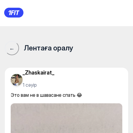
СФЕРА студия йоги в Самал
Лентаға оралу
←
_Zhaskairat_
1 сәуір
Это вам не в шавасане спать 😂