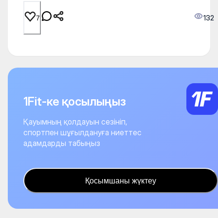
132
7
1Fit-ке қосылыңыз
Қауымның қолдауын сезініп,
спортпен шұғылдануға ниеттес
адамдарды табыңыз
Қосымшаны жүктеу