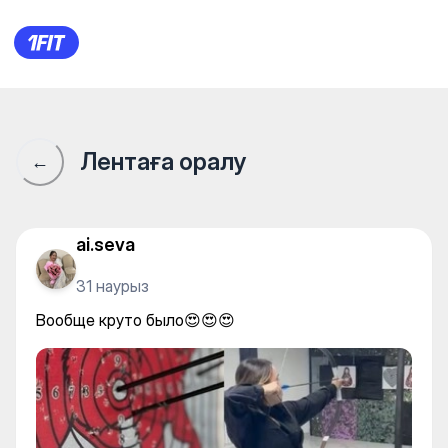
ALASH ARCHERS | Садақ ату 
Лентаға оралу
←
ai.seva
31 наурыз
Вообще круто было😍😍😍