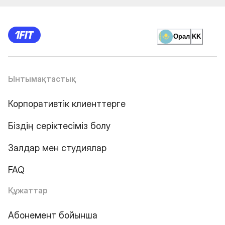
Орал
KK
Ынтымақтастық
Корпоративтік клиенттерге
Біздің серіктесіміз болу
Залдар мен студиялар
FAQ
Құжаттар
Абонемент бойынша