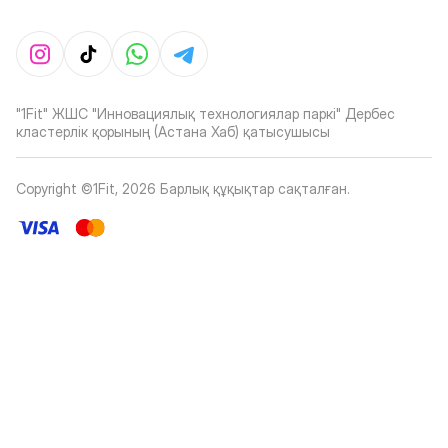
"1Fit" ЖШС "Инновациялық технологиялар паркі" Дербес
кластерлік қорының (Астана Хаб) қатысушысы
Copyright ©1Fit,
2026
Барлық құқықтар сақталған
.