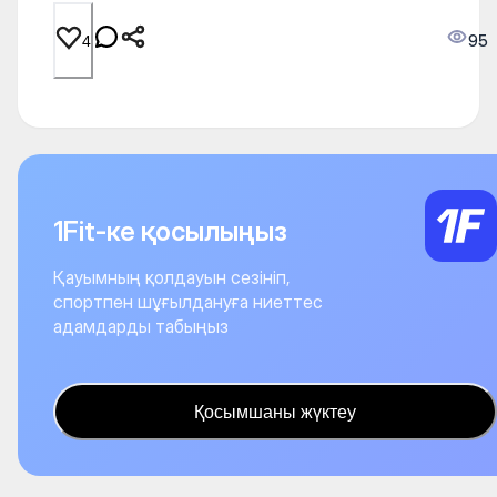
95
4
1Fit-ке қосылыңыз
Қауымның қолдауын сезініп,
спортпен шұғылдануға ниеттес
адамдарды табыңыз
Қосымшаны жүктеу