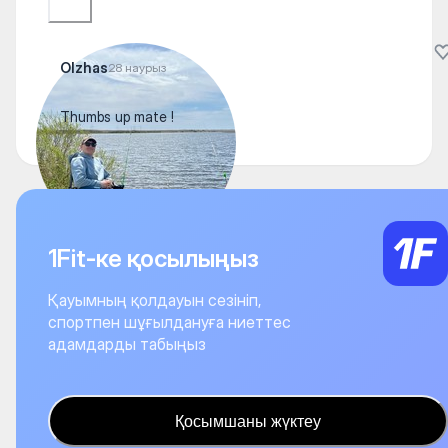
Olzhas
28 наурыз
Thumbs up mate !
1Fit-ке қосылыңыз
Қауымның қолдауын сезініп,
спортпен шұғылдануға ниеттес
адамдарды табыңыз
Қосымшаны жүктеу