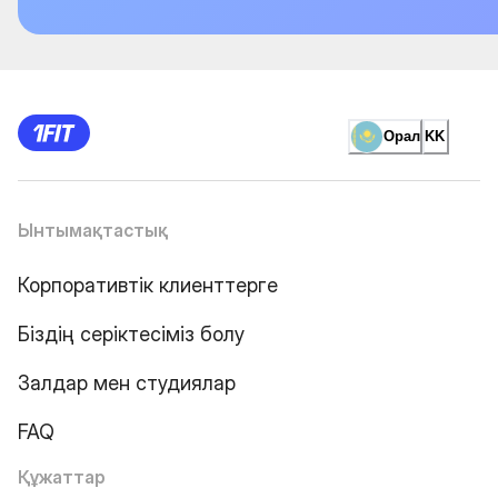
Орал
KK
Ынтымақтастық
Корпоративтік клиенттерге
Біздің серіктесіміз болу
Залдар мен студиялар
FAQ
Құжаттар