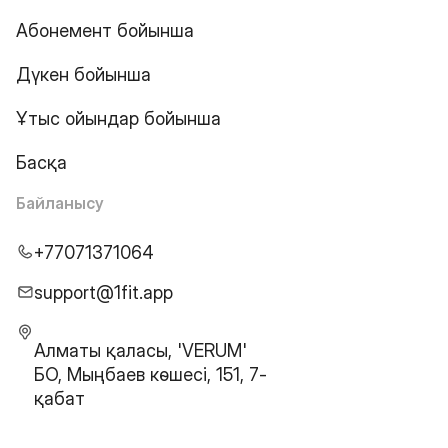
Абонемент бойынша
Дүкен бойынша
Ұтыс ойындар бойынша
Басқа
Байланысу
+77071371064
support@1fit.app
Алматы қаласы, 'VERUM'
БО, Мыңбаев көшесі, 151, 7-
қабат