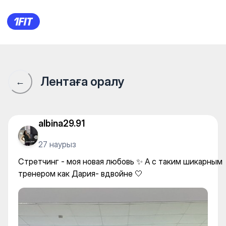
Атырау на шпагате - БЦ "Бар
Лентаға оралу
←
albina29.91
27 наурыз
Стретчинг - моя новая любовь ✨ А с таким шикарным
тренером как Дария- вдвойне 🤍