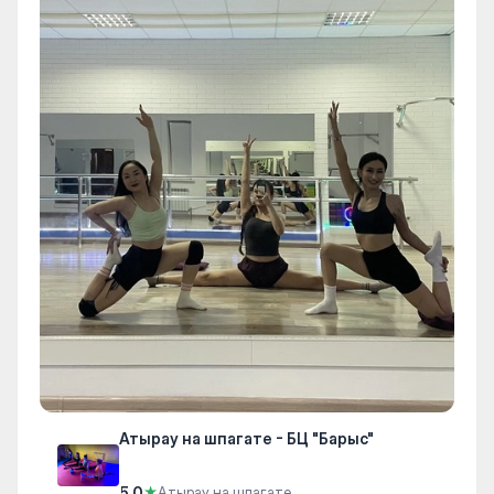
Атырау на шпагате - БЦ "Барыс"
5.0
★
Атырау на шпагате