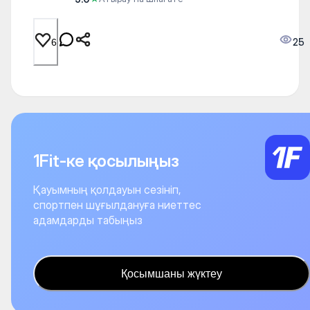
25
6
1Fit-ке қосылыңыз
Қауымның қолдауын сезініп,
спортпен шұғылдануға ниеттес
адамдарды табыңыз
Қосымшаны жүктеу