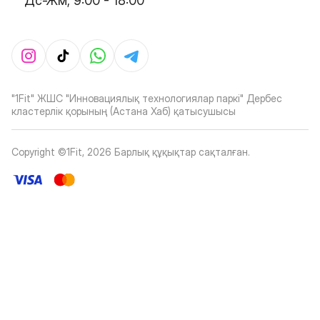
Дс-Жм, 9:00 - 18:00
"1Fit" ЖШС "Инновациялық технологиялар паркі" Дербес
кластерлік қорының (Астана Хаб) қатысушысы
Copyright ©1Fit,
2026
Барлық құқықтар сақталған
.