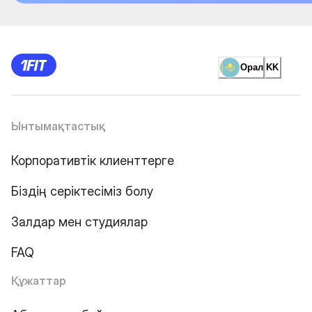
Орал
KK
Ынтымақтастық
Корпоративтік клиенттерге
Біздің серіктесіміз болу
Залдар мен студиялар
FAQ
Құжаттар