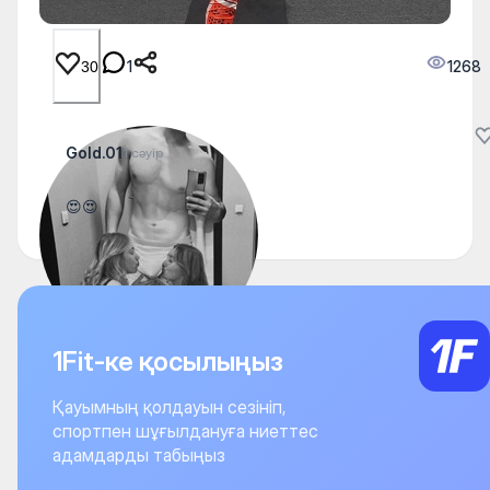
1
1268
30
Gold.01
1 сәуір
😍😍
1Fit-ке қосылыңыз
Қауымның қолдауын сезініп,
спортпен шұғылдануға ниеттес
адамдарды табыңыз