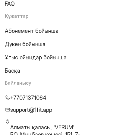
FAQ
Құжаттар
Абонемент бойынша
Дүкен бойынша
Ұтыс ойындар бойынша
Басқа
Байланысу
+77071371064
support@1fit.app
Алматы қаласы, 'VERUM'
БО, Мыңбаев көшесі, 151, 7-