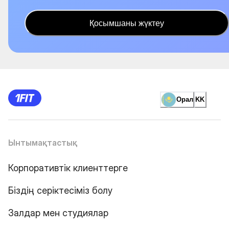
Қосымшаны жүктеу
Орал
KK
Ынтымақтастық
Корпоративтік клиенттерге
Біздің серіктесіміз болу
Залдар мен студиялар