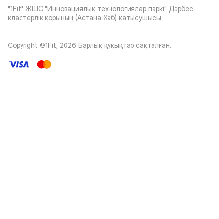
"1Fit" ЖШС "Инновациялық технологиялар паркі" Дербес
кластерлік қорының (Астана Хаб) қатысушысы
Copyright ©1Fit,
2026
Барлық құқықтар сақталған
.