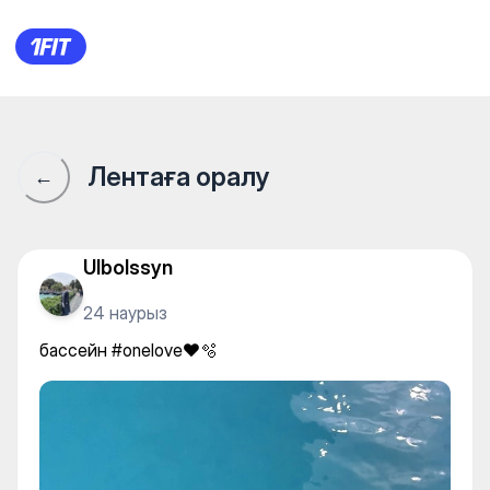
бассейн #onelove♥️🫧
Лентаға оралу
←
Ulbolssyn
24 наурыз
бассейн #onelove♥️🫧