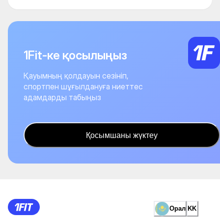
1Fit-ке қосылыңыз
Қауымның қолдауын сезініп,
спортпен шұғылдануға ниеттес
адамдарды табыңыз
Қосымшаны жүктеу
Орал
KK