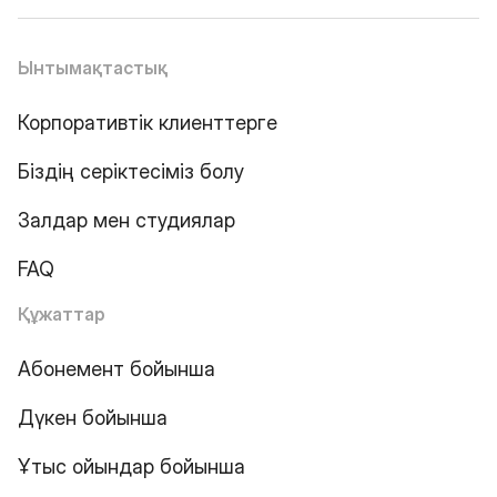
Ынтымақтастық
Корпоративтік клиенттерге
Біздің серіктесіміз болу
Залдар мен студиялар
FAQ
Құжаттар
Абонемент бойынша
Дүкен бойынша
Ұтыс ойындар бойынша