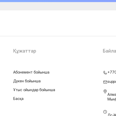
Құжаттар
Байл
Абонемент бойынша
+77
Дүкен бойынша
supp
Ұтыс ойындар бойынша
Алма
Басқа
Мыңб
Дс-Ж