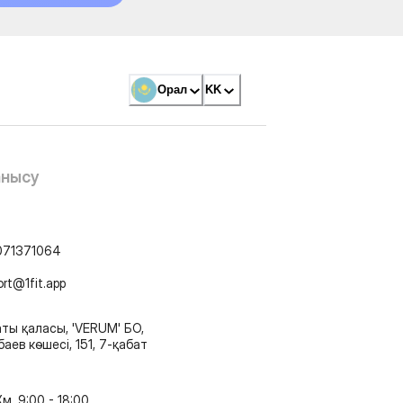
Орал
KK
анысу
071371064
ort@1fit.app
ты қаласы, 'VERUM' БО,
аев көшесі, 151, 7-қабат
м, 9:00 - 18:00