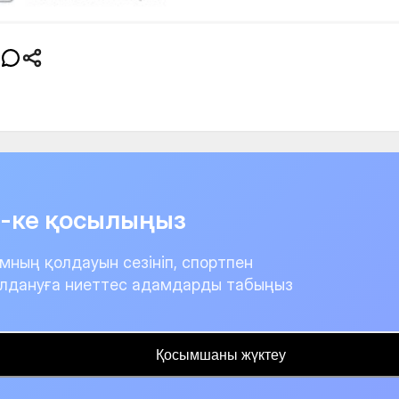
it-ке қосылыңыз
мның қолдауын сезініп, спортпен
лдануға ниеттес адамдарды табыңыз
Қосымшаны жүктеу