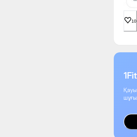
10
1F
Қауы
шұғы