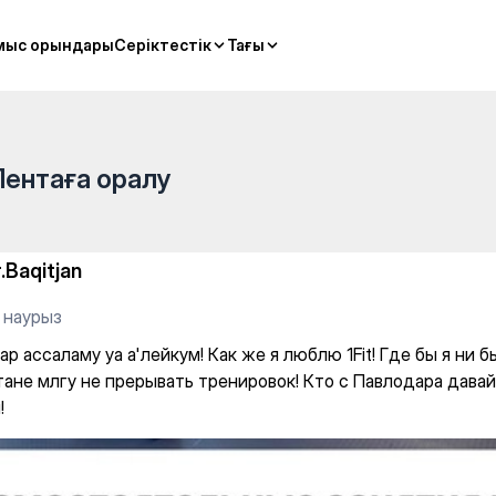
ум! Как же я люблю 1Fit! Где
мыс орындары
мыс орындары
Серіктестік
Серіктестік
Тағы
Тағы
Лентаға оралу
r.Baqitjan
 наурыз
р ассаламу уа а'лейкум! Как же я люблю 1Fit! Где бы я ни б
тане млгу не прерывать тренировок! Кто с Павлодара дава
!