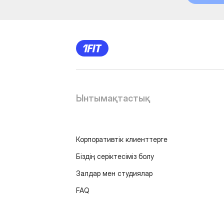
Ынтымақтастық
Корпоративтік клиенттерге
Біздің серіктесіміз болу
Залдар мен студиялар
FAQ