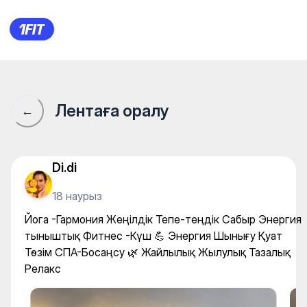
Йога -Гармония Жеңілдік Те
Лентаға оралу
←
Di.di
18 наурыз
Йога -Гармония Жеңілдік Тепе-теңдік Сабыр Энергия
тыныштық Фитнес -Күш 💪 Энергия Шынығу Қуат
Төзім СПА-Босаңсу 🌿 Жайлылық Жылулық Тазалық
Релакс