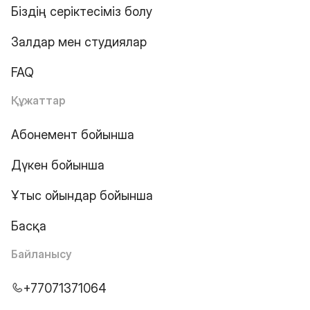
Біздің серіктесіміз болу
Залдар мен студиялар
FAQ
Құжаттар
Абонемент бойынша
Дүкен бойынша
Ұтыс ойындар бойынша
Басқа
Байланысу
+77071371064