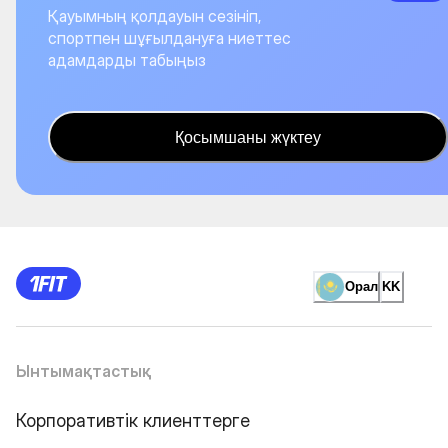
Қауымның қолдауын сезініп,
спортпен шұғылдануға ниеттес
адамдарды табыңыз
Қосымшаны жүктеу
Орал
KK
Ынтымақтастық
Корпоративтік клиенттерге