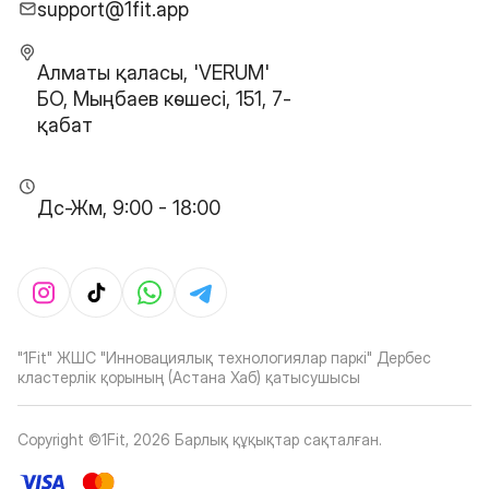
support@1fit.app
Алматы қаласы, 'VERUM'
БО, Мыңбаев көшесі, 151, 7-
қабат
Дс-Жм, 9:00 - 18:00
"1Fit" ЖШС "Инновациялық технологиялар паркі" Дербес
кластерлік қорының (Астана Хаб) қатысушысы
Copyright ©1Fit,
2026
Барлық құқықтар сақталған
.