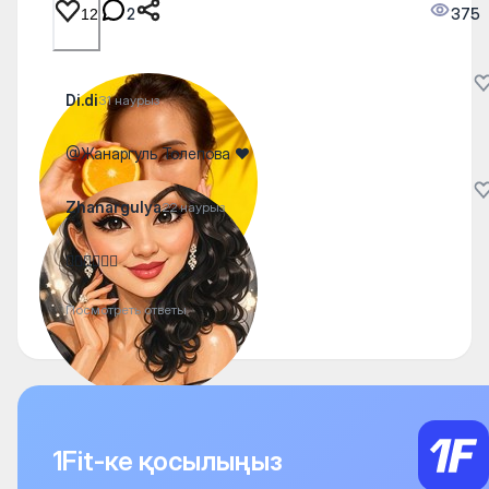
2
375
12
Di.di
31 наурыз
@Жанаргуль Толепова ❤️
Zhanargulya
22 наурыз
👍🏽👍🏽👍🏽
Посмотреть ответы
1Fit-ке қосылыңыз