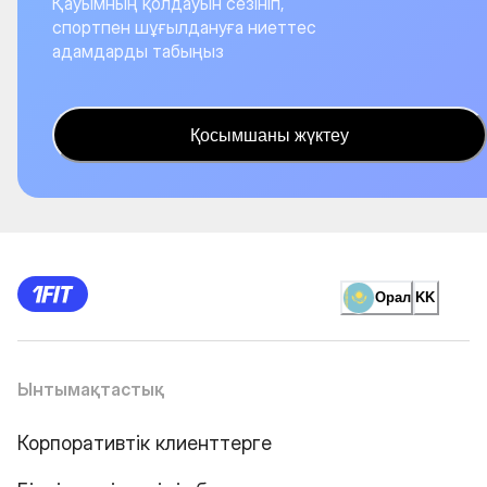
Қауымның қолдауын сезініп,
спортпен шұғылдануға ниеттес
адамдарды табыңыз
Қосымшаны жүктеу
Орал
KK
Ынтымақтастық
Корпоративтік клиенттерге