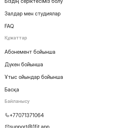
Біздің серіктесіміз болу
Залдар мен студиялар
FAQ
Құжаттар
Абонемент бойынша
Дүкен бойынша
Ұтыс ойындар бойынша
Басқа
Байланысу
+77071371064
support@1fit.app