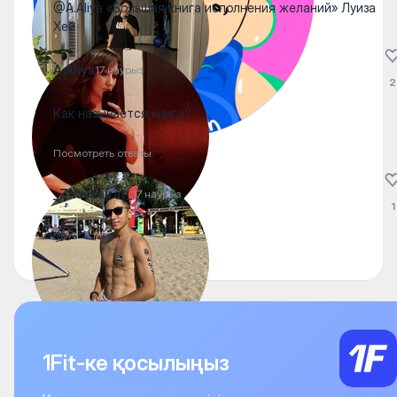
@A.Aliya «Большая книга исполнения желаний» Луиза
Хей
A.Aliya
17 наурыз
2
Как называется книга?
Посмотреть ответы
_Zhaskairat_
17 наурыз
1
💯
1Fit-ке қосылыңыз