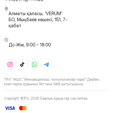
Алматы қаласы, 'VERUM'
БО, Мыңбаев көшесі, 151, 7-
қабат
Дс-Жм, 9:00 - 18:00
"1Fit" ЖШС "Инновациялық технологиялар паркі" Дербес
кластерлік қорының (Астана Хаб) қатысушысы
Copyright ©1Fit,
2026
Барлық құқықтар сақталған
.