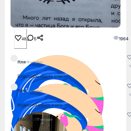
5
1964
48
Нля
18 наурыз
1
Благодарю нашла ответ
Нля
18 наурыз
1
Можно название книги
zhanagul
17 наурыз