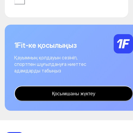
1Fit-ке қосылыңыз
Қауымның қолдауын сезініп,
спортпен шұғылдануға ниеттес
адамдарды табыңыз
Қосымшаны жүктеу