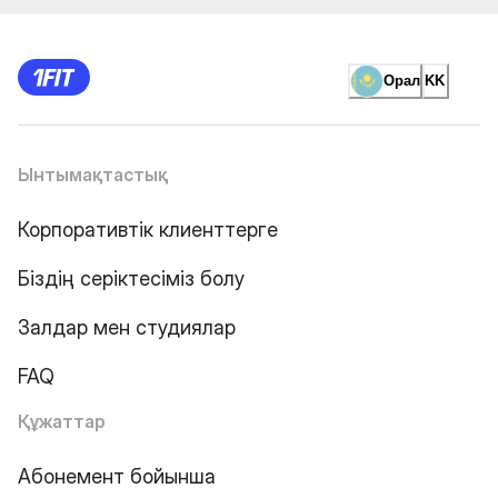
Орал
KK
Ынтымақтастық
Корпоративтік клиенттерге
Біздің серіктесіміз болу
Залдар мен студиялар
FAQ
Құжаттар
Абонемент бойынша