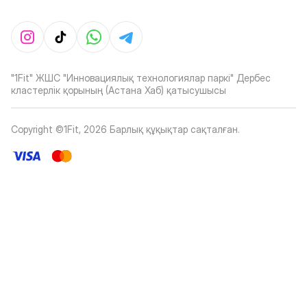
"1Fit" ЖШС "Инновациялық технологиялар паркі" Дербес
кластерлік қорының (Астана Хаб) қатысушысы
Copyright ©1Fit,
2026
Барлық құқықтар сақталған
.