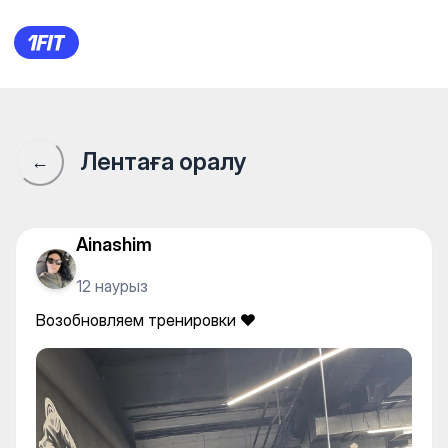
FitnessBlitz Qostanay — Indivi
Лентаға оралу
←
Ainashim
12 наурыз
Возобновляем тренировки ❤️