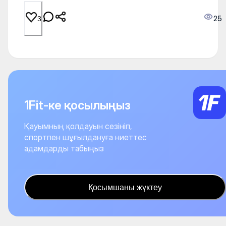
25
3
1Fit-ке қосылыңыз
Қауымның қолдауын сезініп,
спортпен шұғылдануға ниеттес
адамдарды табыңыз
Қосымшаны жүктеу