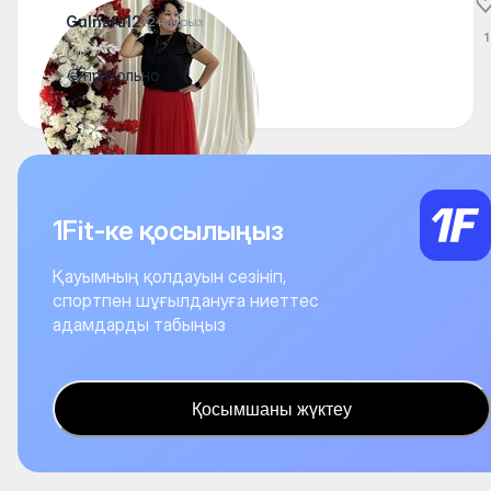
Gulnara12
12 наурыз
1
😂прикольно
1Fit-ке қосылыңыз
Қауымның қолдауын сезініп,
спортпен шұғылдануға ниеттес
адамдарды табыңыз
Қосымшаны жүктеу