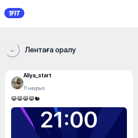
😹😹😹😹🐿️
Лентаға оралу
←
Aliya_start
11 наурыз
😹😹😹😹🐿️