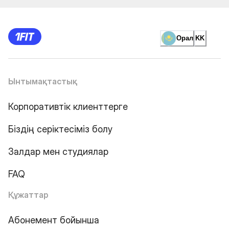
Орал
KK
Ынтымақтастық
Корпоративтік клиенттерге
Біздің серіктесіміз болу
Залдар мен студиялар
FAQ
Құжаттар
Абонемент бойынша