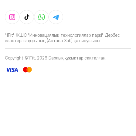
"1Fit" ЖШС "Инновациялық технологиялар паркі" Дербес
кластерлік қорының (Астана Хаб) қатысушысы
Copyright ©1Fit,
2026
Барлық құқықтар сақталған
.