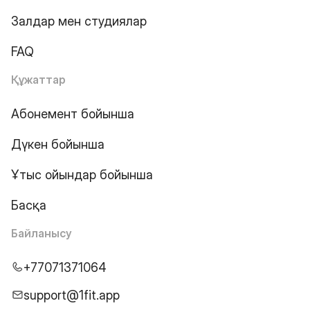
Залдар мен студиялар
FAQ
Құжаттар
Абонемент бойынша
Дүкен бойынша
Ұтыс ойындар бойынша
Басқа
Байланысу
+77071371064
support@1fit.app