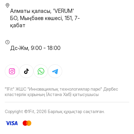
Алматы қаласы, 'VERUM'
БО, Мыңбаев көшесі, 151, 7-
қабат
Дс-Жм, 9:00 - 18:00
"1Fit" ЖШС "Инновациялық технологиялар паркі" Дербес
кластерлік қорының (Астана Хаб) қатысушысы
Copyright ©1Fit,
2026
Барлық құқықтар сақталған
.