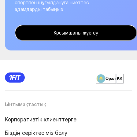
спортпен шұғылдануға ниеттес
адамдарды табыңыз
Қосымшаны жүктеу
Орал
KK
Ынтымақтастық
Корпоративтік клиенттерге
Біздің серіктесіміз болу