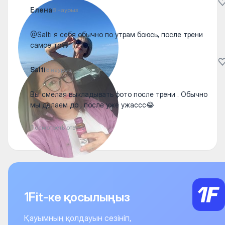
Елена
8 наурыз
@Salti я себя обычно по утрам боюсь, после трени
самое то😁
Salti
8 наурыз
Вы смелая выкладывать фото после трени . Обычно
мы делаем до , после уже ужассс😂
Посмотреть ответы
1Fit-ке қосылыңыз
Қауымның қолдауын сезініп,