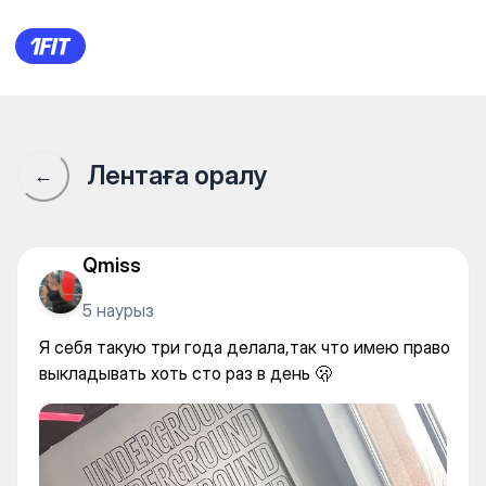
Underground Big на Майлина —
Лентаға оралу
←
Qmiss
5 наурыз
Я себя такую три года делала,так что имею право
выкладывать хоть сто раз в день 🫢