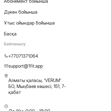
Абонемент бойынша
Дүкен бойынша
Ұтыс ойындар бойынша
Басқа
Байланысу
+77071371064
support@1fit.app
Алматы қаласы, 'VERUM'
БО, Мыңбаев көшесі, 151, 7-
қабат