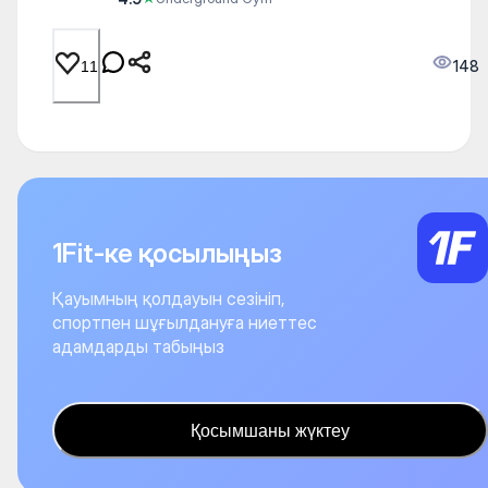
148
11
1Fit-ке қосылыңыз
Қауымның қолдауын сезініп,
спортпен шұғылдануға ниеттес
адамдарды табыңыз
Қосымшаны жүктеу