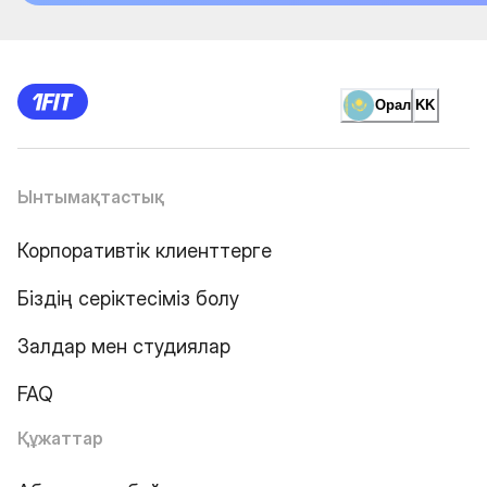
Орал
KK
Ынтымақтастық
Корпоративтік клиенттерге
Біздің серіктесіміз болу
Залдар мен студиялар
FAQ
Құжаттар