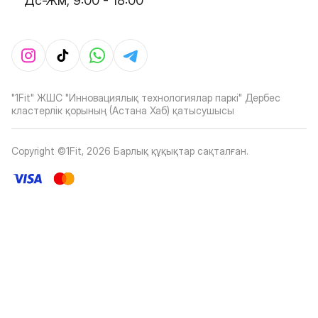
Дс-Жм, 9:00 - 18:00
"1Fit" ЖШС "Инновациялық технологиялар паркі" Дербес
кластерлік қорының (Астана Хаб) қатысушысы
Copyright ©1Fit,
2026
Барлық құқықтар сақталған
.