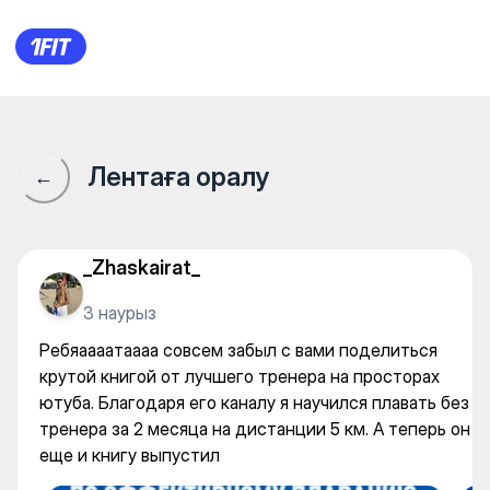
Ребяаааатаааа совсем забыл
Лентаға оралу
←
_Zhaskairat_
3 наурыз
Ребяаааатаааа совсем забыл с вами поделиться
крутой книгой от лучшего тренера на просторах
ютуба. Благодаря его каналу я научился плавать без
тренера за 2 месяца на дистанции 5 км. А теперь он
еще и книгу выпустил