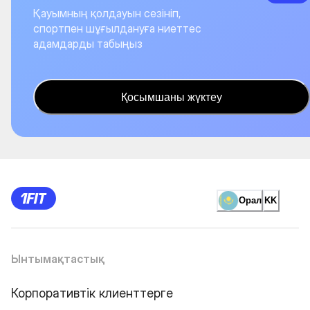
Қауымның қолдауын сезініп,
спортпен шұғылдануға ниеттес
адамдарды табыңыз
Қосымшаны жүктеу
Орал
KK
Ынтымақтастық
Корпоративтік клиенттерге