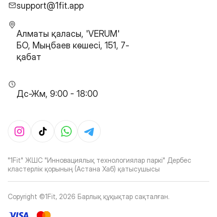
support@1fit.app
Алматы қаласы, 'VERUM'
БО, Мыңбаев көшесі, 151, 7-
қабат
Дс-Жм, 9:00 - 18:00
"1Fit" ЖШС "Инновациялық технологиялар паркі" Дербес
кластерлік қорының (Астана Хаб) қатысушысы
Copyright ©1Fit,
2026
Барлық құқықтар сақталған
.