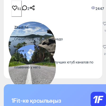
2
2447
61
Zhadi.fit
4 наурыз
1
Спасибо😍🙏, то что мне надо
Azure
3 наурыз
2
Да, подверждаю один из лучших ютуб каналов по
плаванию у него.
1Fit-ке қосылыңыз