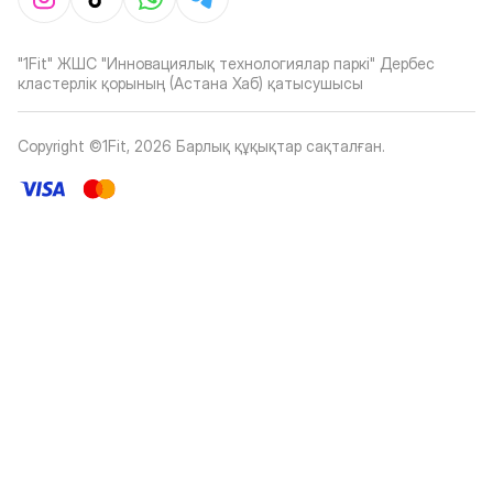
"1Fit" ЖШС "Инновациялық технологиялар паркі" Дербес
кластерлік қорының (Астана Хаб) қатысушысы
Copyright ©1Fit,
2026
Барлық құқықтар сақталған
.