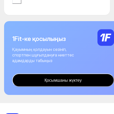
1Fit-ке қосылыңыз
Қауымның қолдауын сезініп,
спортпен шұғылдануға ниеттес
адамдарды табыңыз
Қосымшаны жүктеу