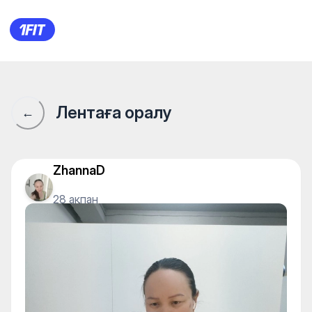
La.studio.kst — Yoga
Лентаға оралу
←
ZhannaD
28 ақпан