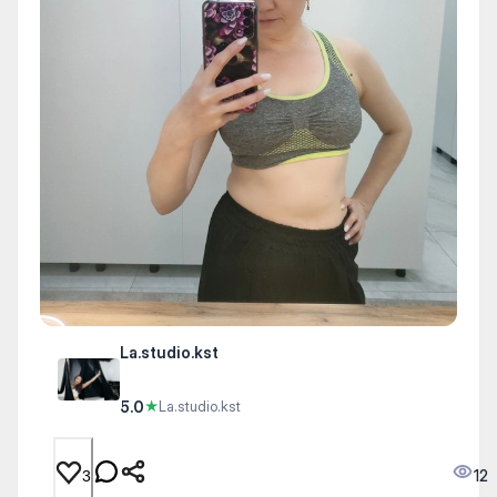
La.studio.kst
5.0
★
La.studio.kst
12
3