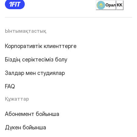
Орал
KK
Ынтымақтастық
Корпоративтік клиенттерге
Біздің серіктесіміз болу
Залдар мен студиялар
FAQ
Құжаттар
Абонемент бойынша
Дүкен бойынша