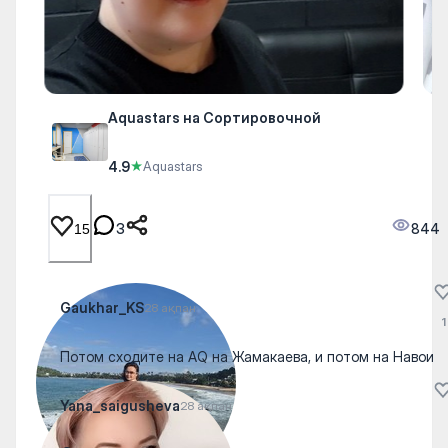
Aquastars на Сортировочной
4.9
★
Aquastars
3
844
15
Gaukhar_KS
28 ақпан
1
Потом сходите на AQ на Жамакаева, и потом на Навои
Yana_saigusheva
28 ақпан