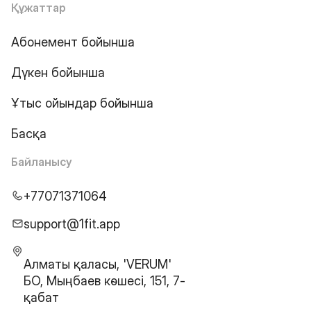
Құжаттар
Абонемент бойынша
Дүкен бойынша
Ұтыс ойындар бойынша
Басқа
Байланысу
+77071371064
support@1fit.app
Алматы қаласы, 'VERUM'
БО, Мыңбаев көшесі, 151, 7-
қабат