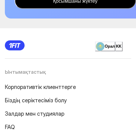
Қосымшаны жүктеу
Орал
KK
Ынтымақтастық
Корпоративтік клиенттерге
Біздің серіктесіміз болу
Залдар мен студиялар
FAQ