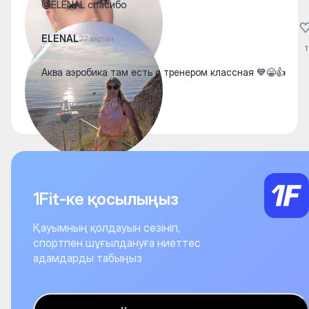
@ELENAL спасибо
ELENAL
27 ақпан
1
Аква аэробика там есть с тренером классная 💙😁👍
Посмотреть ответы
1Fit-ке қосылыңыз
Қауымның қолдауын сезініп,
спортпен шұғылдануға ниеттес
адамдарды табыңыз