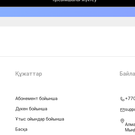
Құжаттар
Байл
Абонемент бойынша
+77
Дүкен бойынша
supp
Ұтыс ойындар бойынша
Алма
Басқа
Мыңб