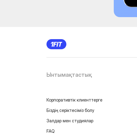
Ынтымақтастық
Корпоративтік клиенттерге
Біздің серіктесіміз болу
Залдар мен студиялар
FAQ