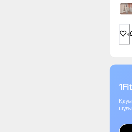
4
1F
Қауы
шұғы