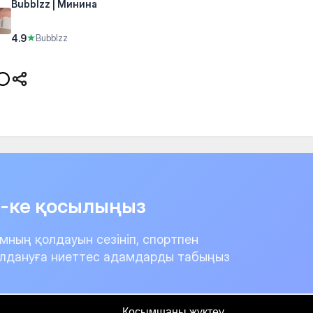
Bubblzz | Минина
4.9
★
Bubblzz
it-ке қосылыңыз
мның қолдауын сезініп, спортпен
лдануға ниеттес адамдарды табыңыз
Қосымшаны жүктеу