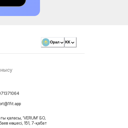
Орал
KK
анысу
071371064
ort@1fit.app
ты қаласы, 'VERUM' БО,
аев көшесі, 151, 7-қабат