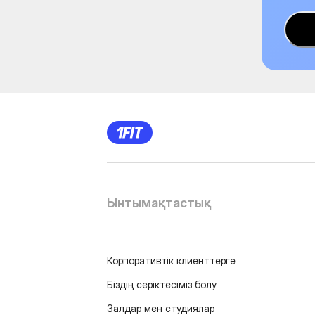
Ынтымақтастық
Корпоративтік клиенттерге
Біздің серіктесіміз болу
Залдар мен студиялар