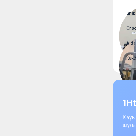
Shik
Спас
Aida
Како
1F
Қауы
шұғы