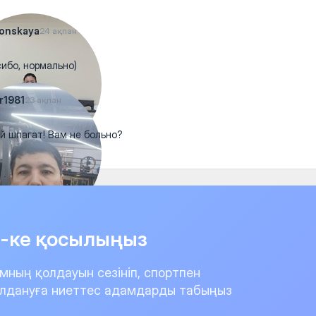
onskaya
24 ақпан
ибо, нормально)
r1981
23 ақпан
й шпагат! Вам не больно?
it-ке қосылыңыз
мның қолдауын сезініп, спортпен
лдануға ниеттес адамдарды табыңыз