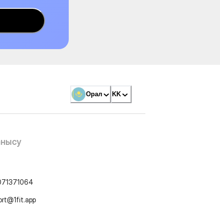
Орал
KK
анысу
071371064
ort@1fit.app