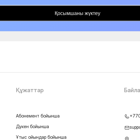
Қосымшаны жүктеу
Құжаттар
Байл
Абонемент бойынша
+77
Дүкен бойынша
supp
Ұтыс ойындар бойынша