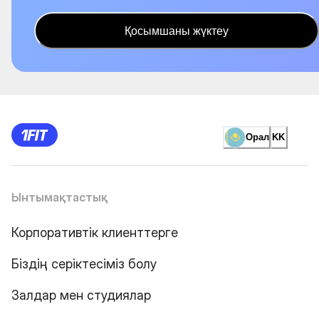
Қосымшаны жүктеу
Орал
KK
Ынтымақтастық
Корпоративтік клиенттерге
Біздің серіктесіміз болу
Залдар мен студиялар