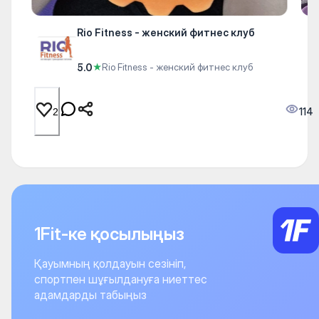
Rio Fitness - женский фитнес клуб
5.0
★
Rio Fitness - женский фитнес клуб
114
2
1Fit-ке қосылыңыз
Қауымның қолдауын сезініп,
спортпен шұғылдануға ниеттес
адамдарды табыңыз