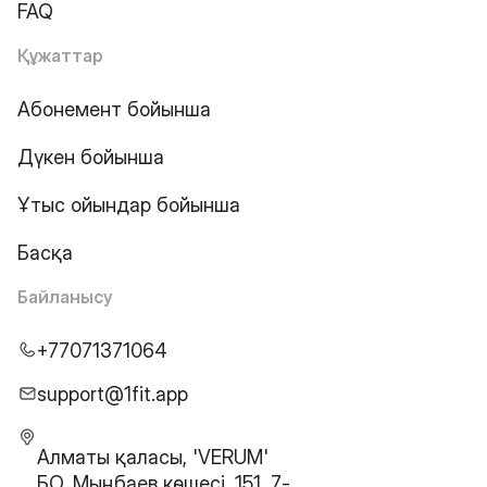
FAQ
Құжаттар
Абонемент бойынша
Дүкен бойынша
Ұтыс ойындар бойынша
Басқа
Байланысу
+77071371064
support@1fit.app
Алматы қаласы, 'VERUM'
БО, Мыңбаев көшесі, 151, 7-