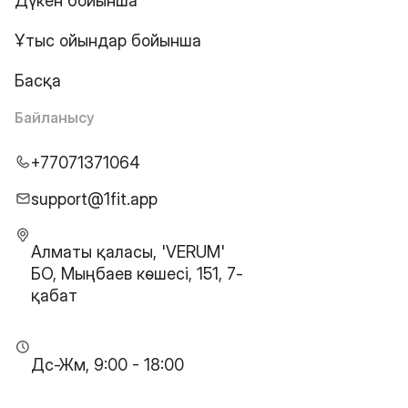
Дүкен бойынша
Ұтыс ойындар бойынша
Басқа
Байланысу
+77071371064
support@1fit.app
Алматы қаласы, 'VERUM'
БО, Мыңбаев көшесі, 151, 7-
қабат
Дс-Жм, 9:00 - 18:00