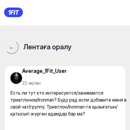
Есть ли тут кто интересует
Лентаға оралу
←
Average_1Fit_User
22 ақпан
Есть ли тут кто интересуется/занимается
триатлоном/Ironman? Буду рад если добавите меня в
свой чат/группу. Триатлон/Ironman-ге қызығатын/
қатысып жүрген адамдар бар ма?