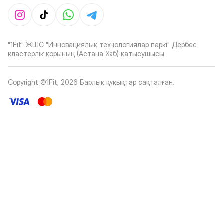
"1Fit" ЖШС "Инновациялық технологиялар паркі" Дербес
кластерлік қорының (Астана Хаб) қатысушысы
Copyright ©1Fit,
2026
Барлық құқықтар сақталған
.