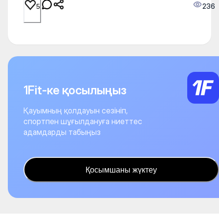
236
5
1Fit-ке қосылыңыз
Қауымның қолдауын сезініп,
спортпен шұғылдануға ниеттес
адамдарды табыңыз
Қосымшаны жүктеу