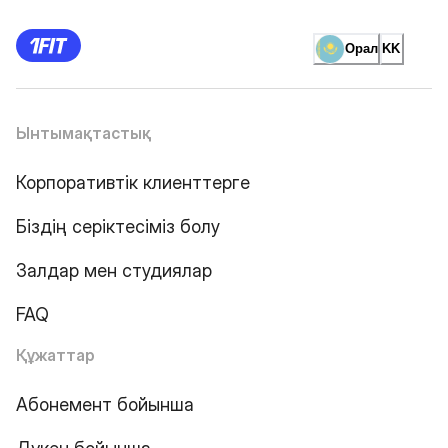
Орал
KK
Ынтымақтастық
Корпоративтік клиенттерге
Біздің серіктесіміз болу
Залдар мен студиялар
FAQ
Құжаттар
Абонемент бойынша