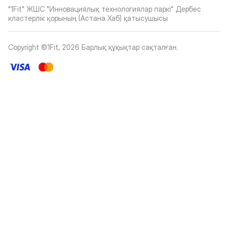
"1Fit" ЖШС "Инновациялық технологиялар паркі" Дербес
кластерлік қорының (Астана Хаб) қатысушысы
Copyright ©1Fit,
2026
Барлық құқықтар сақталған
.