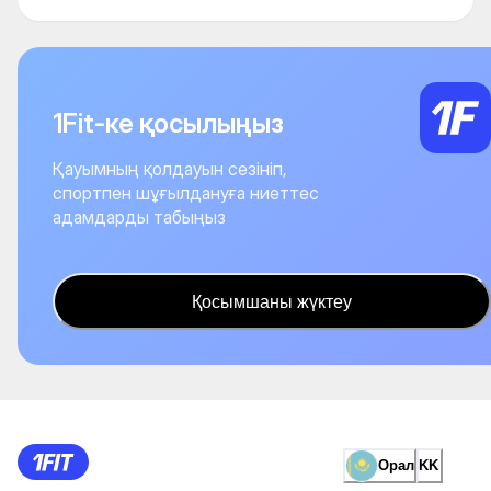
1Fit-ке қосылыңыз
Қауымның қолдауын сезініп,
спортпен шұғылдануға ниеттес
адамдарды табыңыз
Қосымшаны жүктеу
Орал
KK