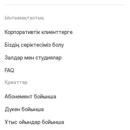
Ынтымақтастық
Корпоративтік клиенттерге
Біздің серіктесіміз болу
Залдар мен студиялар
FAQ
Құжаттар
Абонемент бойынша
Дүкен бойынша
Ұтыс ойындар бойынша