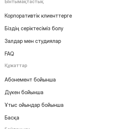
Ынтымақтастық
Корпоративтік клиенттерге
Біздің серіктесіміз болу
Залдар мен студиялар
FAQ
Құжаттар
Абонемент бойынша
Дүкен бойынша
Ұтыс ойындар бойынша
Басқа