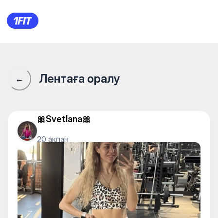
1Fit қауымдастығы · 1Fit
Лентаға оралу
←
🎀Svetlana🎀
20 ақпан