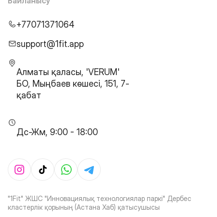
Байланысу
+77071371064
support@1fit.app
Алматы қаласы, 'VERUM'
БО, Мыңбаев көшесі, 151, 7-
қабат
Дс-Жм, 9:00 - 18:00
"1Fit" ЖШС "Инновациялық технологиялар паркі" Дербес
кластерлік қорының (Астана Хаб) қатысушысы