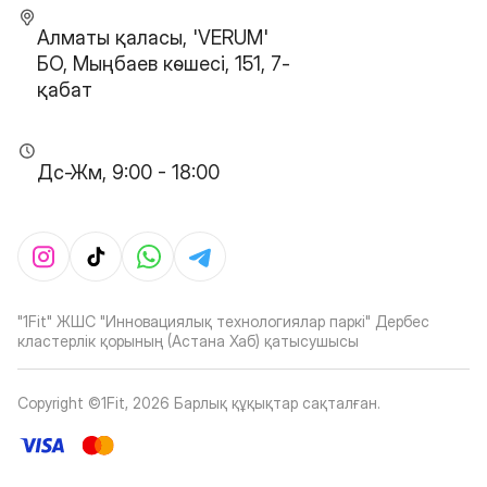
Алматы қаласы, 'VERUM'
БО, Мыңбаев көшесі, 151, 7-
қабат
Дс-Жм, 9:00 - 18:00
"1Fit" ЖШС "Инновациялық технологиялар паркі" Дербес
кластерлік қорының (Астана Хаб) қатысушысы
Copyright ©1Fit,
2026
Барлық құқықтар сақталған
.