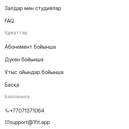
Залдар мен студиялар
FAQ
Құжаттар
Абонемент бойынша
Дүкен бойынша
Ұтыс ойындар бойынша
Басқа
Байланысу
+77071371064
support@1fit.app