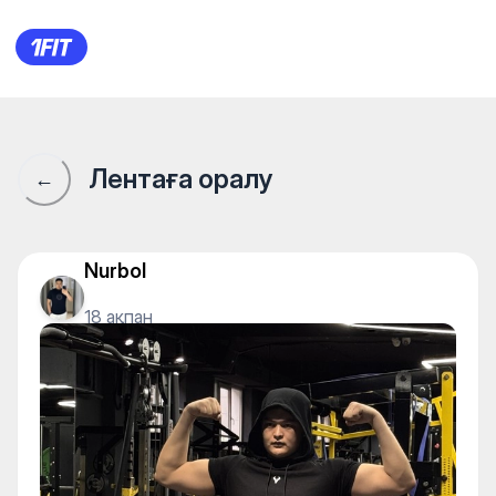
Avantgarde Навои — Gym
Лентаға оралу
←
Nurbol
18 ақпан