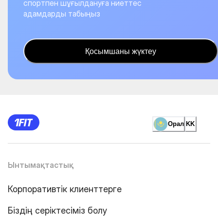
спортпен шұғылдануға ниеттес
адамдарды табыңыз
Қосымшаны жүктеу
Орал
KK
Ынтымақтастық
Корпоративтік клиенттерге
Біздің серіктесіміз болу