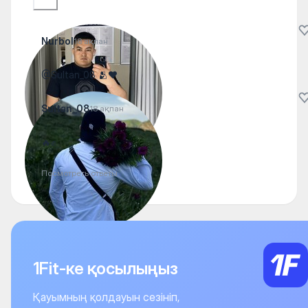
Nurbol
18 ақпан
@Sultan_08 🫂❤️
Sultan_08
18 ақпан
🔥✊
Посмотреть ответы
1Fit-ке қосылыңыз
Қауымның қолдауын сезініп,