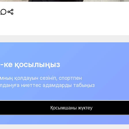
it-ке қосылыңыз
мның қолдауын сезініп, спортпен
лдануға ниеттес адамдарды табыңыз
Қосымшаны жүктеу