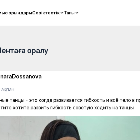
развивается гибкость и всё т
мыс орындары
мыс орындары
Серіктестік
Серіктестік
Тағы
Тағы
Лентаға оралу
inaraDossanova
 ақпан
ые танцы - это когда развивается гибкость и всё тело в п
отите хотите развить гибкость советую ходить на танцы