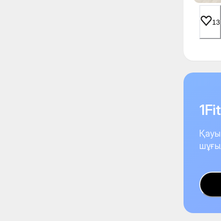
13
1F
Қауы
шұғы