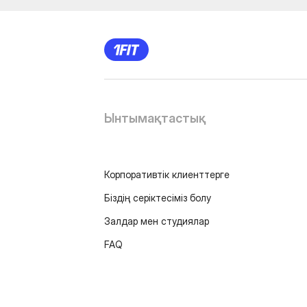
Ынтымақтастық
Корпоративтік клиенттерге
Біздің серіктесіміз болу
Залдар мен студиялар
FAQ