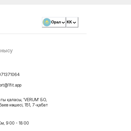
Орал
KK
анысу
071371064
ort@1fit.app
ты қаласы, 'VERUM' БО,
аев көшесі, 151, 7-қабат
м, 9:00 - 18:00