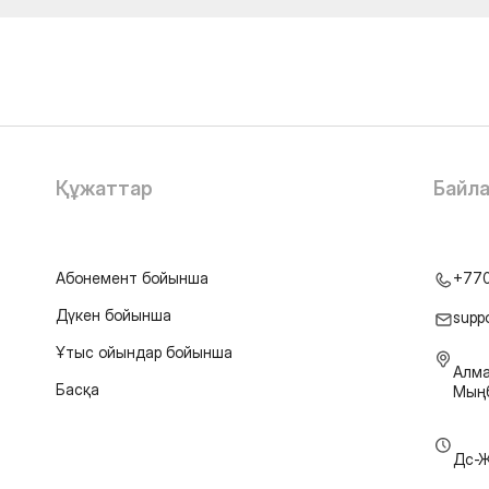
Құжаттар
Байл
Абонемент бойынша
+77
Дүкен бойынша
supp
Ұтыс ойындар бойынша
Алма
Басқа
Мыңб
Дс-Ж