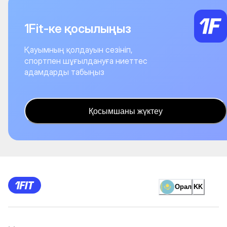
1Fit-ке қосылыңыз
Қауымның қолдауын сезініп,
спортпен шұғылдануға ниеттес
адамдарды табыңыз
Қосымшаны жүктеу
Орал
KK