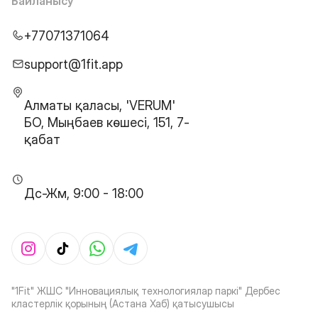
Байланысу
+77071371064
support@1fit.app
Алматы қаласы, 'VERUM'
БО, Мыңбаев көшесі, 151, 7-
қабат
Дс-Жм, 9:00 - 18:00
"1Fit" ЖШС "Инновациялық технологиялар паркі" Дербес
кластерлік қорының (Астана Хаб) қатысушысы