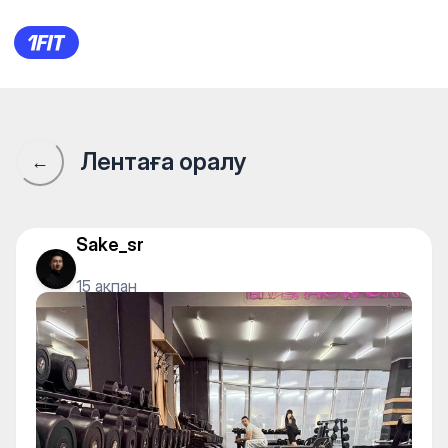
1Fit қауымдастығы · 1Fit
Лентаға оралу
←
Sake_sr
15 ақпан