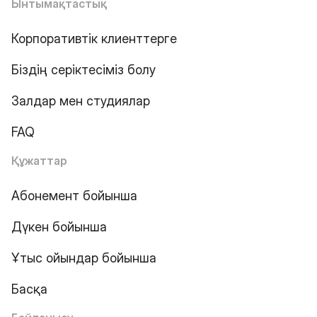
Ынтымақтастық
Корпоративтік клиенттерге
Біздің серіктесіміз болу
Залдар мен студиялар
FAQ
Құжаттар
Абонемент бойынша
Дүкен бойынша
Ұтыс ойындар бойынша
Басқа