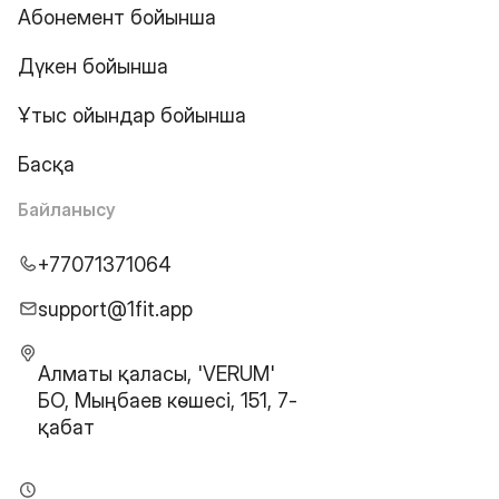
Абонемент бойынша
Дүкен бойынша
Ұтыс ойындар бойынша
Басқа
Байланысу
+77071371064
support@1fit.app
Алматы қаласы, 'VERUM'
БО, Мыңбаев көшесі, 151, 7-
қабат