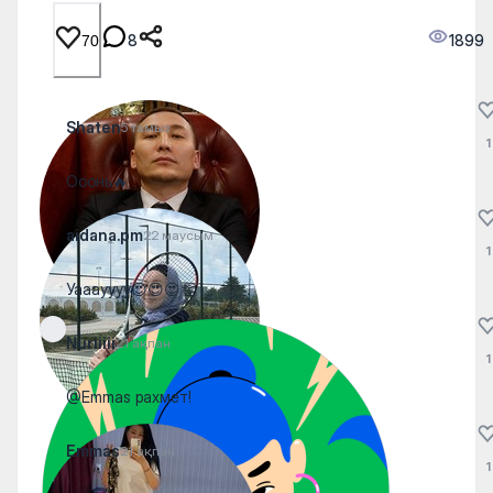
8
1899
70
Shaten
5 тамыз
1
Ооонь🔥
aidana.pm
22 маусым
1
Уааауууу😍😍😍👏
Nuriiiii
21 ақпан
1
@Emmas рахмет!
Emmas
21 ақпан
1