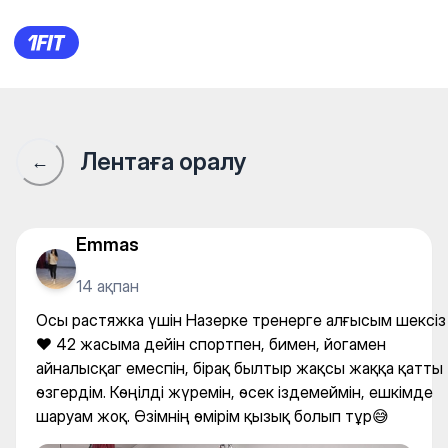
Осы растяжка үшін Назерке 
Лентаға оралу
←
Emmas
14 ақпан
Осы растяжка үшін Назерке тренерге алғысым шексіз
❤️ 42 жасыма дейін спортпен, бимен, йогамен
айналысқаг емеспін, бірақ былтыр жақсы жаққа қатты
өзгердім. Көңілді жүремін, өсек іздемеймін, ешкімде
шаруам жоқ. Өзімнің өмірім қызық болып тұр😅