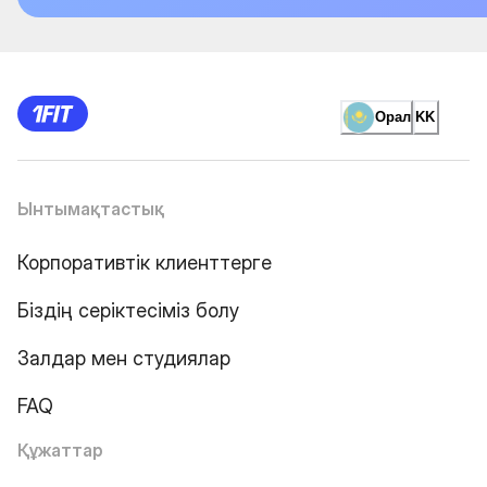
Орал
KK
Ынтымақтастық
Корпоративтік клиенттерге
Біздің серіктесіміз болу
Залдар мен студиялар
FAQ
Құжаттар