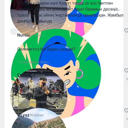
@Nuriiiii қайырлы күн! Қазіргі таңда ол кісі 1фитпен
серіктес емес, ал абонемент алып барамын десеңіз...
"Шале" қонақ үйінің жертөлесінде орналасқан. Жамбыл
даңғылы бойында
Nuriiiii
21 ақпан
Сәлеметсіз бе! Адрес қандай?
Посмотреть ответы
Erazloi
17 ақпан
1
Өлдім өлдім 🤣🤣🤣🤣
Посмотреть ответы
S.Lyaz
16 ақпан
1