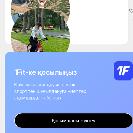
🔥🔥🔥🔥
Molya_fit
15 ақпан
1
🤗💪💐
1Fit-ке қосылыңыз
Қауымның қолдауын сезініп,
спортпен шұғылдануға ниеттес
адамдарды табыңыз
Қосымшаны жүктеу