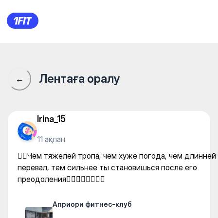
Априори фитнес-клуб — Gy
Лентаға оралу
←
Irina_15
11 ақпан
🤸‍♀️Чем тяжелей тропа, чем хуже погода, чем длинней
перевал, тем сильнее ты становишься после его
преодоления🏊‍♀️🧜‍♀️🧞‍♀️🤽‍♀️
Априори фитнес-клуб