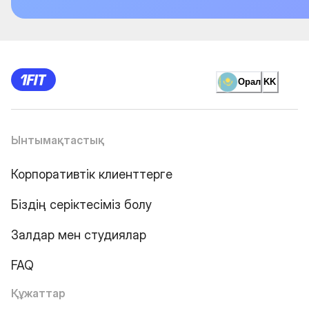
Орал
KK
Ынтымақтастық
Корпоративтік клиенттерге
Біздің серіктесіміз болу
Залдар мен студиялар
FAQ
Құжаттар