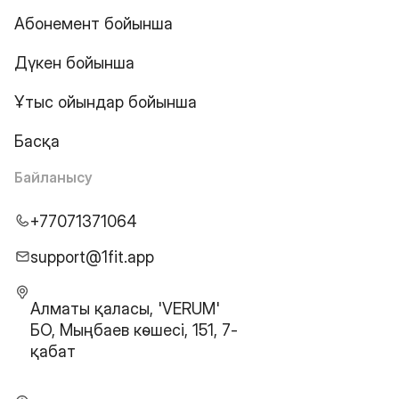
Абонемент бойынша
Дүкен бойынша
Ұтыс ойындар бойынша
Басқа
Байланысу
+77071371064
support@1fit.app
Алматы қаласы, 'VERUM'
БО, Мыңбаев көшесі, 151, 7-
қабат