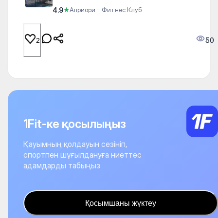
4.9
★
Априори – Фитнес Клуб
50
2
1Fit-ке қосылыңыз
Қауымның қолдауын сезініп,
спортпен шұғылдануға ниеттес
адамдарды табыңыз
Қосымшаны жүктеу