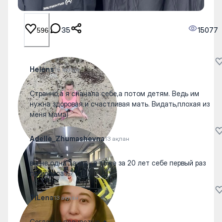
35
15077
596
Helens
14 ақпан
Странно,а я сначала себе,а потом детям. Ведь им
нужна здоровая и счастливая мать. Видать,плохая из
меня мама)
Adelle_Zhumashevna
13 ақпан
вы не одна такая , я тоже за 20 лет себе первый раз
позволила 🤭
TiLena
13 ақпан
Согласна полностью 🔥