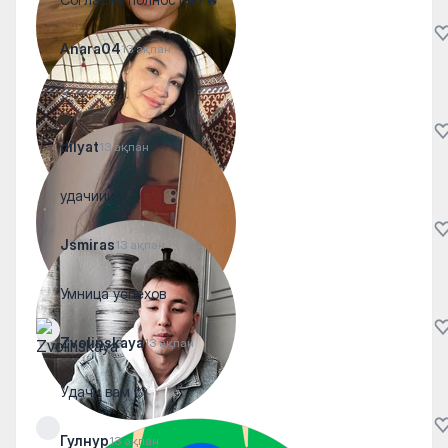
Anara04
13 ақпан
👏👏
dilyat
13 ақпан
удачиии✨
Jsmiras
13 ақпан
Умница успехов
Zvolinskaya
13 ақпан
Удачи вам 🩷
Гулнур
13 ақпан