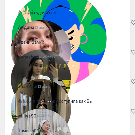
👍👍👍👍 удачи вам
Айдана
13 ақпан
Удачи Вам👏
danazhan
13 ақпан
Сәттілік!
zhanagul
13 ақпан
👍👍👍, я тоже так поступила как Вы
guliya90
13 ақпан
Тамаша👍🏼 Сәттілік