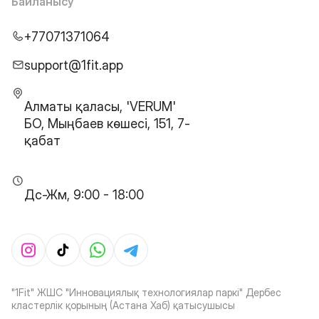
Байланысу
+77071371064
support@1fit.app
Алматы қаласы, 'VERUM'
БО, Мыңбаев көшесі, 151, 7-
қабат
Дс-Жм, 9:00 - 18:00
"1Fit" ЖШС "Инновациялық технологиялар паркі" Дербес
кластерлік қорының (Астана Хаб) қатысушысы