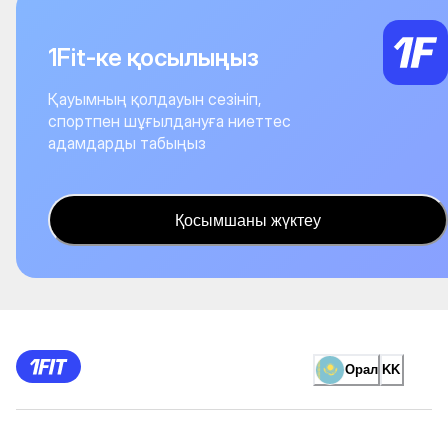
1Fit-ке қосылыңыз
Қауымның қолдауын сезініп,
спортпен шұғылдануға ниеттес
адамдарды табыңыз
Қосымшаны жүктеу
Орал
KK