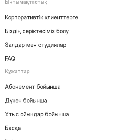
Ынтымақтастық
Корпоративтік клиенттерге
Біздің серіктесіміз болу
Залдар мен студиялар
FAQ
Құжаттар
Абонемент бойынша
Дүкен бойынша
Ұтыс ойындар бойынша
Басқа