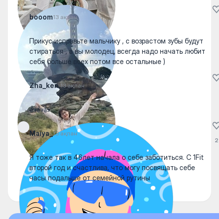
booom
13 ақпан
Прикус исправьте мальчику , с возрастом зубы будут
стираться , а вы молодец, всегда надо начать любит
себя больше всех потом все остальные )
Zha_ken.
13 ақпан
👍👍👍
Maiya_
13 ақпан
2
Я тоже так в 46лет начала о себе заботиться. С 1Fit
второй год и счастлива, что могу посвящать себе
часы подальше от семейной рутины