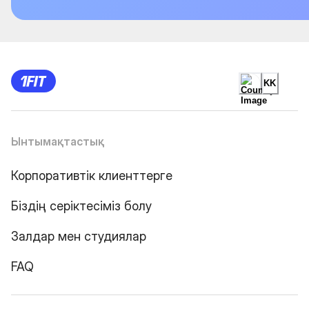
KK
Ынтымақтастық
Корпоративтік клиенттерге
Біздің серіктесіміз болу
Залдар мен студиялар
FAQ