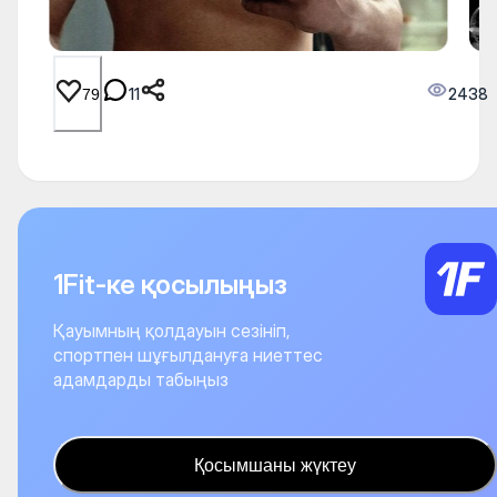
11
2438
79
1Fit-ке қосылыңыз
Қауымның қолдауын сезініп,
спортпен шұғылдануға ниеттес
адамдарды табыңыз
Қосымшаны жүктеу