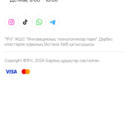
"1Fit" ЖШС "Инновациялық технологиялар паркі" Дербес
кластерлік қорының (Астана Хаб) қатысушысы
Copyright ©1Fit,
2026
Барлық құқықтар сақталған
.