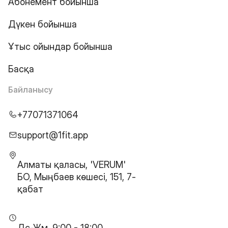
Абонемент бойынша
Дүкен бойынша
Ұтыс ойындар бойынша
Басқа
Байланысу
+77071371064
support@1fit.app
Алматы қаласы, 'VERUM'
БО, Мыңбаев көшесі, 151, 7-
қабат
Дс-Жм, 9:00 - 18:00