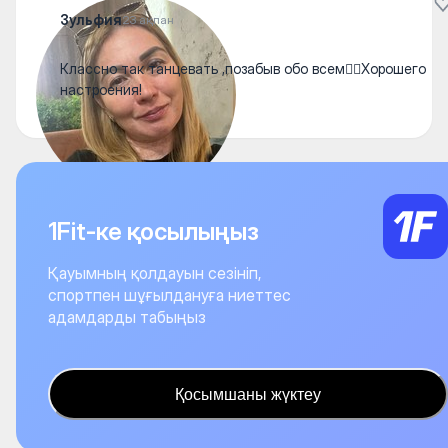
Зульфия
23 ақпан
Классно так танцевать ,позабыв обо всем👍🏻Хорошего
настроения!
1Fit-ке қосылыңыз
Қауымның қолдауын сезініп,
спортпен шұғылдануға ниеттес
адамдарды табыңыз
Қосымшаны жүктеу