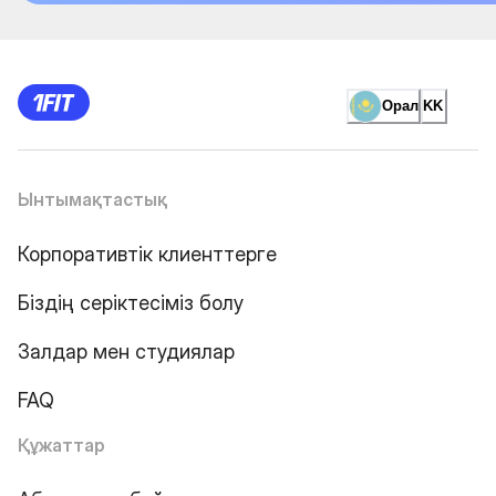
Орал
KK
Ынтымақтастық
Корпоративтік клиенттерге
Біздің серіктесіміз болу
Залдар мен студиялар
FAQ
Құжаттар