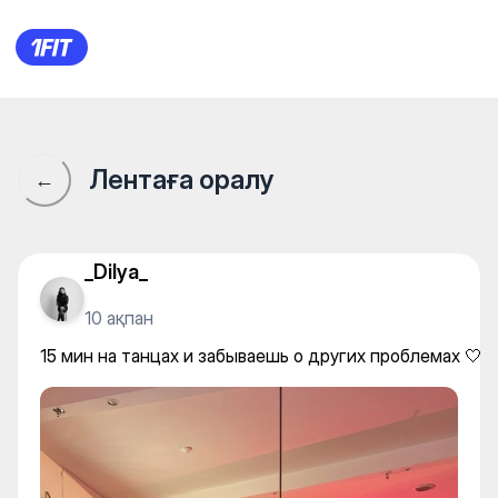
15 мин на танцах и забываеш
Лентаға оралу
←
_Dilya_
10 ақпан
15 мин на танцах и забываешь о других проблемах 🤍