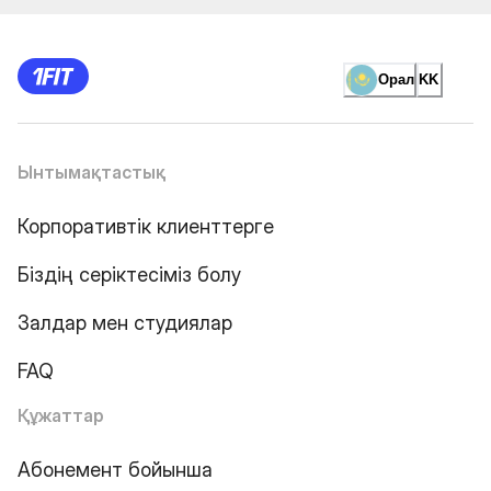
Орал
KK
Ынтымақтастық
Корпоративтік клиенттерге
Біздің серіктесіміз болу
Залдар мен студиялар
FAQ
Құжаттар
Абонемент бойынша