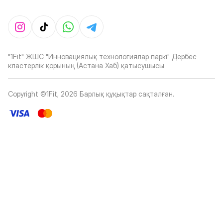
"1Fit" ЖШС "Инновациялық технологиялар паркі" Дербес
кластерлік қорының (Астана Хаб) қатысушысы
Copyright ©1Fit,
2026
Барлық құқықтар сақталған
.