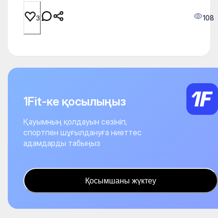
108
3
1Fit-ке қосылыңыз
Қауымның қолдауын сезініп,
спортпен шұғылдануға ниеттес
адамдарды табыңыз
Қосымшаны жүктеу