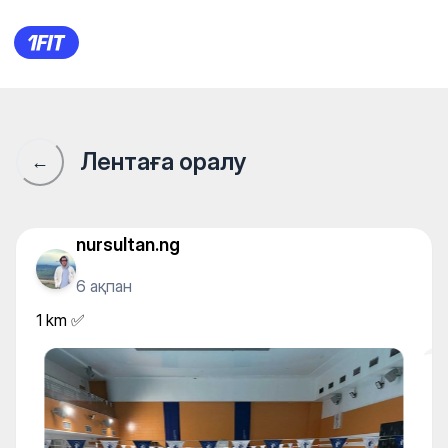
Бассейн Almaty Arena — Sw
Лентаға оралу
←
nursultan.ng
6 ақпан
1 km ✅