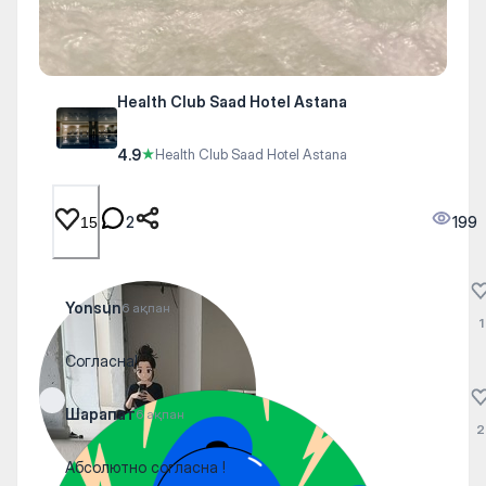
Health Club Saad Hotel Astana
4.9
★
Health Club Saad Hotel Astana
2
199
15
Yonsun
6 ақпан
1
Согласна!
Шарапат
6 ақпан
2
Абсолютно согласна !