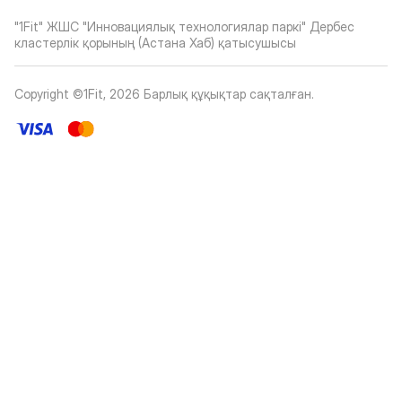
"1Fit" ЖШС "Инновациялық технологиялар паркі" Дербес
кластерлік қорының (Астана Хаб) қатысушысы
Copyright ©1Fit,
2026
Барлық құқықтар сақталған
.