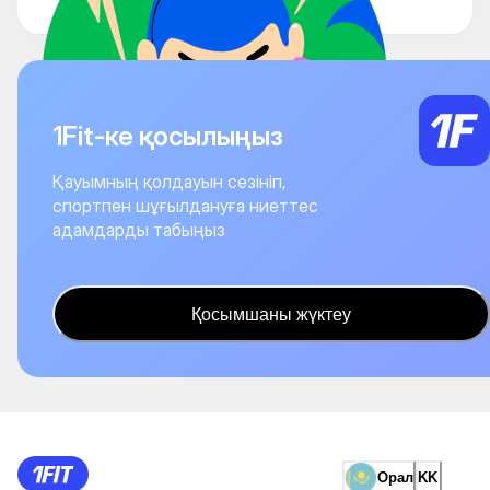
1Fit-ке қосылыңыз
Қауымның қолдауын сезініп,
спортпен шұғылдануға ниеттес
адамдарды табыңыз
Қосымшаны жүктеу
Орал
KK