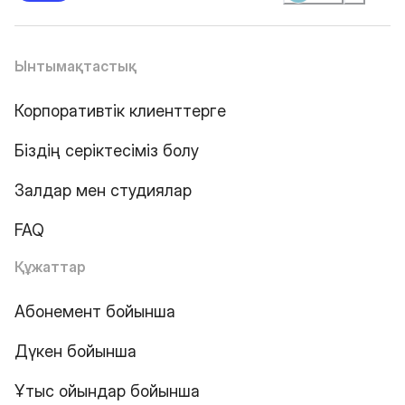
Ынтымақтастық
Корпоративтік клиенттерге
Біздің серіктесіміз болу
Залдар мен студиялар
FAQ
Құжаттар
Абонемент бойынша
Дүкен бойынша
Ұтыс ойындар бойынша